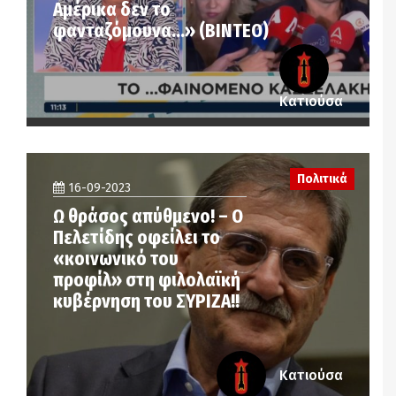
Αμέρικα δεν το
φανταζόμουνα…» (ΒΙΝΤΕΟ)
Κατιούσα
Πολιτικά
16-09-2023
Ω θράσος απύθμενο! – Ο
Πελετίδης οφείλει το
«κοινωνικό του
προφίλ» στη φιλολαϊκή
κυβέρνηση του ΣΥΡΙΖΑ!!
Κατιούσα