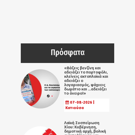
Πρόσφατα
«Βάζεις βενζίνη και
αδειάζει το πορτοφόλι,
κλείνεις ακτοπλοϊκά και
αδειάζει ο
λογαριασμός, ψάχνεις
δωμάτιο και …αδειάζει
το όνειρο!»
07-08-2026 |
Κατιούσα
Λαϊκή Συσπείρωση
Χίου: Κυβέρνηση,
δημοτική αρχή, βολική