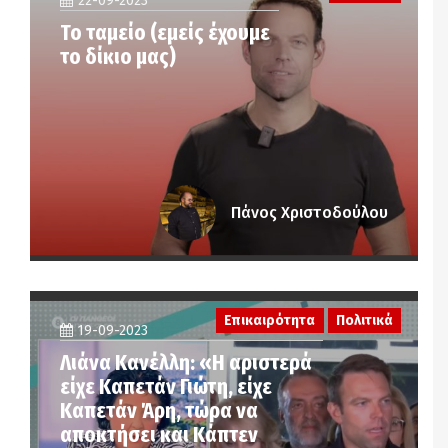
22-09-2023
Το ταμείο (εμείς έχουμε
το δίκιο μας)
Πάνος Χριστοδούλου
Επικαιρότητα
Πολιτικά
19-09-2023
Λιάνα Κανέλλη: «Η αριστερά
είχε Καπετάν Γιώτη, είχε
Καπετάν Άρη, τώρα να
αποκτήσει και Κάπτεν