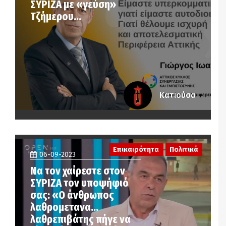
ΣΥΡΙΖΑ με «γεύση»
Τζήμερου…
Κατιούσα
Επικαιρότητα
Πολιτικά
06-09-2023
Να τον χαίρεστε στον
ΣΥΡΙΖΑ τον υποψήφιό
σας: «Ο άνθρωπος
λαθρομετανα…
λαθρεπιβάτης πήγε να