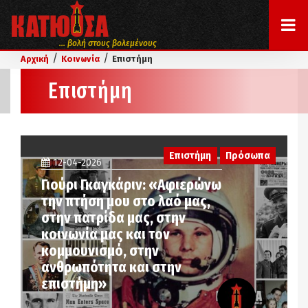
... βολή στους βολεμένους
/
/
Αρχική
Κοινωνία
Επιστήμη
Επιστήμη
Επιστήμη
Πρόσωπα
12-04-2026
Γιούρι Γκαγκάριν: «Αφιερώνω
την πτήση μου στο λαό μας,
στην πατρίδα μας, στην
κοινωνία μας και τον
κομμουνισμό, στην
ανθρωπότητα και στην
επιστήμη»