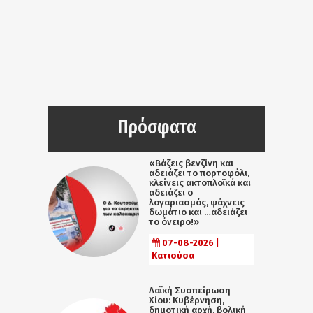
Πρόσφατα
«Βάζεις βενζίνη και
αδειάζει το πορτοφόλι,
κλείνεις ακτοπλοϊκά και
αδειάζει ο
λογαριασμός, ψάχνεις
δωμάτιο και …αδειάζει
το όνειρο!»
07-08-2026 |
Κατιούσα
Λαϊκή Συσπείρωση
Χίου: Κυβέρνηση,
δημοτική αρχή, βολική