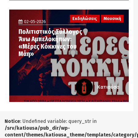
Εκδηλώσεις
Μουσική
02-05-2026
Πολιτιστικός Σύλλογος
Άνω Αμπελοκήπων:
«Μέρες Κόκκινες του
Μάη»
Κατιούσα
Notice
: Undefined variable: query_str in
/srv/katiousa/pub_dir/wp-
content/themes/katiousa_theme/templates/category/