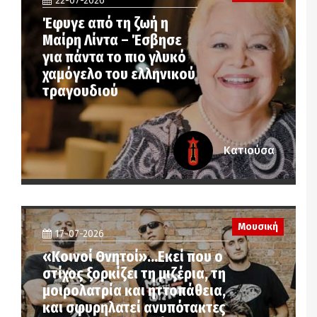
22-07-2026
Έφυγε από τη ζωή η
Μαίρη Λίντα – Έσβησε
για πάντα το πιο γλυκό
χαμόγελο του ελληνικού
τραγουδιού
Κατιούσα
Μουσική
17-07-2026
«Koινοί Θνητοί»…Εκεί που ο
στίχος ξορκίζει τη μιζέρια, τη
μοιρολατρία και ηττοπάθεια,
και σφυρηλατεί ανυπότακτες