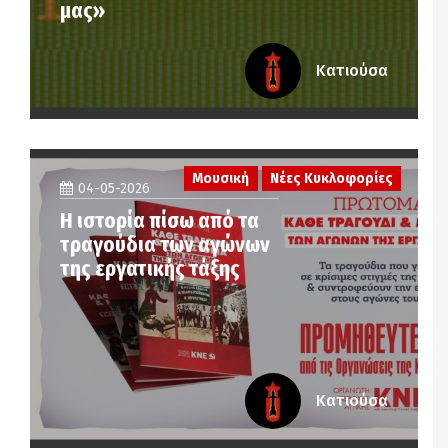
μας»
Κατιούσα
Μουσική
Νέες Κυκλοφορίες
04-05-2026
Η ιστορία πίσω από τα
τραγούδια των αγώνων
της εργατικής τάξης
Κατιούσα