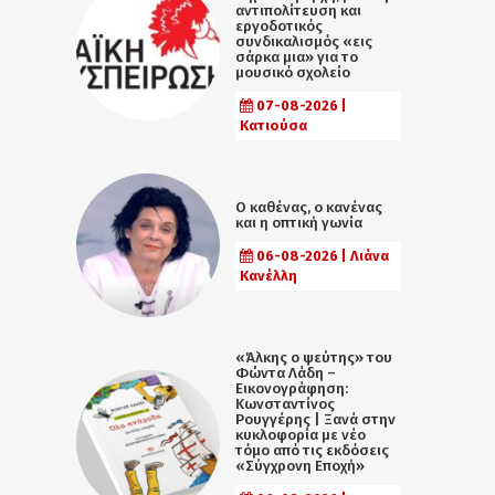
αντιπολίτευση και
εργοδοτικός
συνδικαλισμός «εις
σάρκα μια» για το
μουσικό σχολείο
07-08-2026 |
Κατιούσα
Ο καθένας, ο κανένας
και η οπτική γωνία
06-08-2026 | Λιάνα
Κανέλλη
«Άλκης ο ψεύτης» του
Φώντα Λάδη –
Εικονογράφηση:
Κωνσταντίνος
Ρουγγέρης | Ξανά στην
κυκλοφορία με νέο
τόμο από τις εκδόσεις
«Σύγχρονη Εποχή»