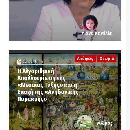
Λιάνα Κανέλλη
Απόψεις
Θεωρία
27-07-2026
Η Αλγοριθμική
Απαλλοτρίωση της
«Μεσαίας Τάξης» και η
Εποχή της «Ανηδονικής
Παρακμής»
Μώμος