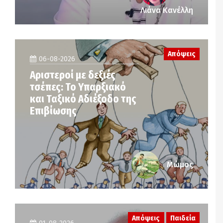
Λιάνα Κανέλλη
Απόψεις
06-08-2026
Αριστεροί με δεξιές
τσέπες: Το Υπαρξιακό
και Ταξικό Αδιέξοδο της
Επιβίωσης
Μώμος
Απόψεις
Παιδεία