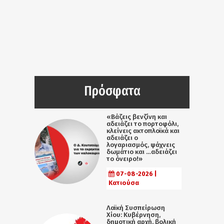
Πρόσφατα
«Βάζεις βενζίνη και
αδειάζει το πορτοφόλι,
κλείνεις ακτοπλοϊκά και
αδειάζει ο
λογαριασμός, ψάχνεις
δωμάτιο και …αδειάζει
το όνειρο!»
07-08-2026 |
Κατιούσα
Λαϊκή Συσπείρωση
Χίου: Κυβέρνηση,
δημοτική αρχή, βολική