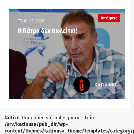
Απόψεις
18-07-2026
Η Πάτρα δεν πωλείται!
Κατιούσα
Notice
: Undefined variable: query_str in
/srv/katiousa/pub_dir/wp-
content/themes/katiousa_theme/templates/category/