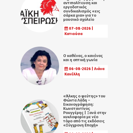
αντιπολίτευση και
εργοδοτικός
συνδικαλισμός «εις
σάρκα μια» για το
μουσικό σχολείο
07-08-2026 |
Κατιούσα
Ο καθένας, ο κανένας
και η οπτική γωνία
06-08-2026 | Λιάνα
Κανέλλη
«Άλκης ο ψεύτης» του
Φώντα Λάδη –
Εικονογράφηση:
Κωνσταντίνος
Ρουγγέρης | Ξανά στην
κυκλοφορία με νέο
τόμο από τις εκδόσεις
«Σύγχρονη Εποχή»