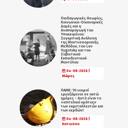
Παιδαγωγικές Θεωρίες,
Κοινωνικο-Οικονομικές
Δομές και η
Αναπαραγωγή του
Υποκειμένου:
Συγκριτική Ανάλυση
της Μοντεσσοριανής
Μεθόδου, του Lev
Vygotsky και του
Σοβιετικού
Εκπαιδευτικού
Μοντέλου
04-08-2026 |
Μώμος
ΠΑΜΕ: 10 νεκροί
εργαζόμενοι σε οκτώ
ημέρες – Αυτό είναι το
«επιτελικό κράτος»
των εκμεταλλευτών και
των κερδών!
04-08-2026 |
Κατιούσα