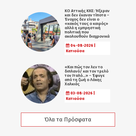
KO Αττικής ΚΚΕ: Ήξεραν
και δεν έκαναν τίποτα –
Ένοχος δεν είναι ο
«κακός τους ο καιρός»
αλλά η εµπρηστική
πολιτική που
ακολουθούν διαχρονικά
04-08-2026 |
Κατιούσα
«Και πώς τον λεν το
διπλανό/ και τον τρελό
τον Ιταλό…» – Έφυγε
από τη ζωή ο Λάκης
Χαλκιάς
03-08-2026 |
Κατιούσα
Όλα τα Πρόσφατα