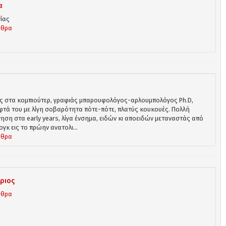
α
ίας
ρθρα
 στα κομπιούτερ, γραφιάς μπαρουφολόγος-αρλουμπολόγος Ph.D,
φτά του με λίγη σοβαρότητα πότε-πότε, πλατύς κουκουές. Πολλή
ηση στα early years, λίγα ένσημα, ειδών κι αποειδών μεταναστάς από
γκ εις το πρώην ανατολι...
ρθρα
ριος
ρθρα