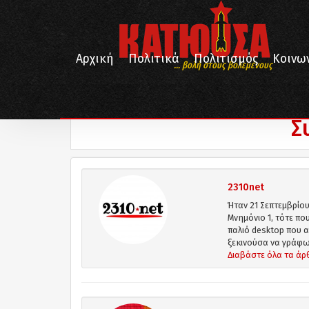
Αρχική
Πολιτικά
Πολιτισμός
Κοινω
... βολή στους βολεμένους
/
Αρχική
Συνεργάτες
Σ
2310net
Ήταν 21 Σεπτεμβρίου
Μνημόνιο 1, τότε που
παλιό desktop που
ξεκινούσα να γράφω 
Διαβάστε όλα τα άρ