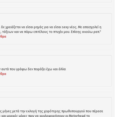
 δε χρειάζεται να είσαι ρηγάς για να είσαι sexy νέος. Με απασχολεί η
 τάξεων και να πάρω επιτέλους το πτυχίο μου. Επίσης ακούω ραπ."
ρθρα
 αυτά που γράφω δεν πειράζει έχω και άλλα
ρθρα
ύς μήνες μετά την εκλογή της χειρότερης πρωθυπουργού που πέρασε
α και μερικές μέρες πριν να κυκλοφορήσουν οι Motorhead το