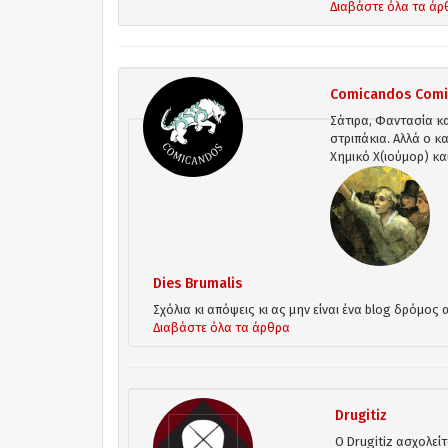
Διαβάστε όλα τα άρ
Comicandos Comi
Σάτιρα, Φαντασία και
στριπάκια. Αλλά ο 
Χημικό Χ(ιούμορ) κα
Dies Brumalis
Σχόλια κι απόψεις κι ας μην είναι ένα blog δρόμος
Διαβάστε όλα τα άρθρα
Drugitiz
O Drugitiz ασχολεί