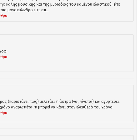
ης καλής μουσικής και της μυρωδιάς του καμένου ελαστικού, είτε
οιο μονοκύλινδρο είτε απ...
ρθρα
χοφ.
ρθρα
ρας (παριστάνει πως) μελετάει τ' άστρα (ναι, γίνεται) και αγυρτεύει.
χρόνο αναρωτιέται τι μπορεί να κάνει στον ελεύθερό του χρόνο.
ρθρα