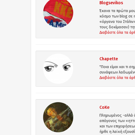
Blogsevikos
Έκανα τα πρώτα μου
κόσμο των blog σε η
«όργανα του Στάλιν
τους δοκίμασαν) την 
Διαβάστε όλα τα άρ
Chapette
"Ποια είμαι και τι
συνάψεων λαδωμένων
Διαβάστε όλα τα άρ
CoKe
Πληρωμένος -αλλά ό
απόγονος των «ηττη
και των επιχειρήσεω
ήρθε η λαϊκή εξουσί