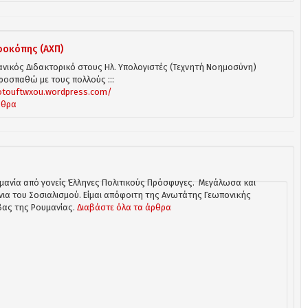
ροκόπης (ΑΧΠ)
νικός Διδακτορικό στους Ηλ. Υπολογιστές (Τεχνητή Νοημοσύνη)
προσπαθώ με τους πολλούς :::
otouftwxou.wordpress.com/
ρθρα
μανία από γονείς Έλληνες Πολιτικούς Πρόσφυγες.
Μεγάλωσα και
ια του Σοσιαλισμού. Είμαι απόφοιτη της Ανωτάτης Γεωπονικής
βας της Ρουμανίας.
Διαβάστε όλα τα άρθρα