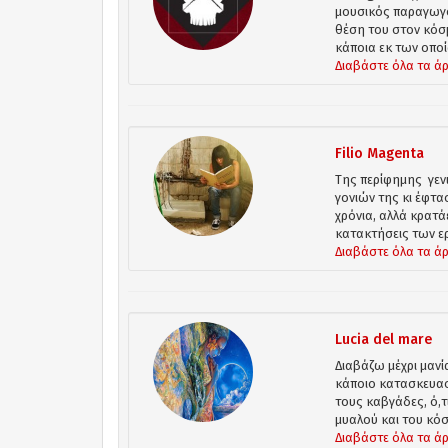
μουσικός παραγωγός
θέση του στον κόσμ
κάποια εκ των οποί
Διαβάστε όλα τα ά
Filio Magenta
Της περίφημης γεν
γονιών της κι έφτασ
χρόνια, αλλά κρατάε
κατακτήσεις των ερ
Διαβάστε όλα τα ά
Lucia del mare
Διαβάζω μέχρι μανί
κάποιο κατασκευασ
τους καβγάδες, ό,τ
μυαλού και του κόσμ
Διαβάστε όλα τα ά