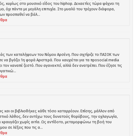
, κυρίως στο μουσικό είδος του hiphop. Δεκαετίες τώρα ψάχνει τη
ο, όχι πάντα με μεγάλη επιτυχία. Στο μυαλό του τρέχουν διάφορα,
ων προσπαθεί να βάλ...
ρθρα
ιάς των καταλήψεων του Νόμου Αρσένη. Που σιχτίριζε το ΠΑΣΟΚ των
ε να βγάζει 1η φορά Αριστερά. Που καυχιέται για τα προsocial media
ι τον καναπέ ζεστό. Που αγανακτεί, αλλά δεν ανατρέπει. Που έζησε τις
γατικώ...
ρθρα
ας και οι βιβλιοθήκες κάθε τόσο καταρρέουν. Επίσης, μάλλον από
τικό λάθος, δεν αντέχω τους δυνατούς θορύβους, την οχλαγωγία,
ι κραυγάζει χωρίς αιτία. Ως αντίδοτο, μεταμορφώνω τη βοή του
ου σε λέξεις που τις α...
ρθρα