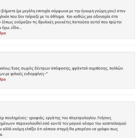
 βήματα (με μεγάλη επιτυχία σύμφωνα με την έγκυρη γνώμη μου) στον
λικία που δεν ταίριαζε με το άθλημα. Και καθώς μια αδυναμία στα
» (όπως ονόμαζαν τις θρυλικές ρουκέτες Κατιούσα αυτοί που πρώτοι
έχω, είδα...
θρα
 σημαίνω; Ένας σωρός δέντρων απόφασης, φράκταλ συμπίεσης, πολλών
 με φιλικές ενδορφίνες-"
θρα
χι πουλημένος- γραφιάς. εργάτης του πληκτρολογίου. Γνήσιος
μένων» παρακολουθεί από κοντά τον μαγικό κόσμο του καπιταλισμού
ν αλλά ακόμη ελπίζει ότι κάποια στιγμή θα μπορέσει να γράψει πως
α.