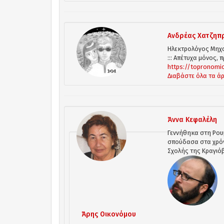
Ανδρέας Χατζηπ
Ηλεκτρολόγος Μηχα
::: Απέτυχα μόνος, 
https://topronomi
Διαβάστε όλα τα ά
Άννα Κεφαλέλη
Γεννήθηκα στη Ρου
σπούδασα στα χρόν
Σχολής της Κραγιό
Άρης Οικονόμου