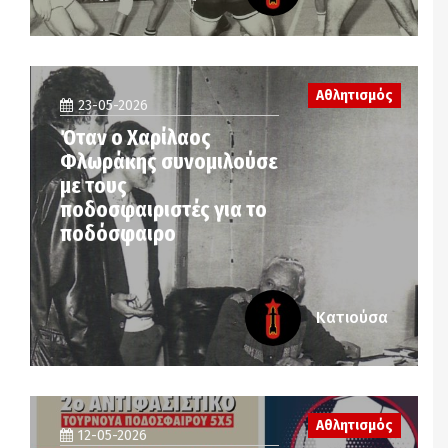
Αθλητισμός
23-05-2026
Όταν ο Χαρίλαος
Φλωράκης συνομιλούσε
με τους
ποδοσφαιριστές για το
ποδόσφαιρο
Κατιούσα
Αθλητισμός
12-05-2026