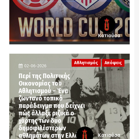
Κατιούσα
Αθλητισμός
Απόψεις
02-06-2026
Περί της Πολιτικής
Οικονομίας του
Αθλητισμού – Ένα
ζωντανό τοπικό
παράδειγμα που δείχνει
πώς άλλαξε ριζικά ο
χάρτης των δύο
δημοφιλέστερων
αθλημάτων στην Ελλάδα
Κατιούσα