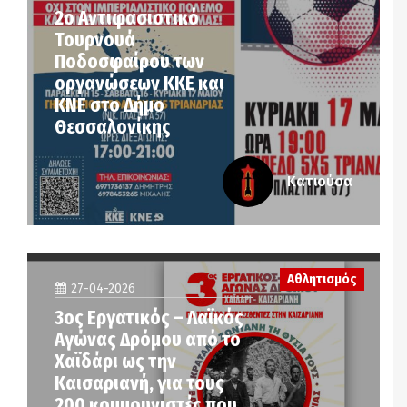
2ο Αντιφασιστικό
Τουρνουά
Ποδοσφαίρου των
οργανώσεων ΚΚΕ και
ΚΝΕ στο Δήμο
Θεσσαλονίκης
Κατιούσα
Αθλητισμός
27-04-2026
3ος Εργατικός – Λαϊκός
Αγώνας Δρόμου από το
Χαϊδάρι ως την
Καισαριανή, για τους
200 κομμουνιστές που