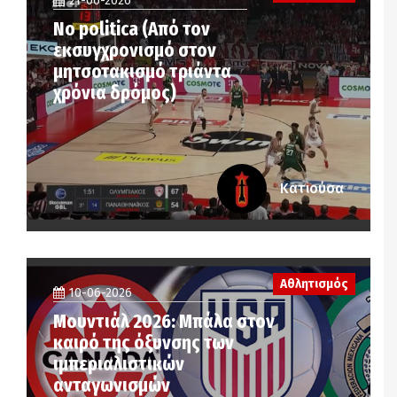
21-06-2026
No politica (Από τον
εκσυγχρονισμό στον
μητσοτακισμό τριάντα
χρόνια δρόμος)
Κατιούσα
Αθλητισμός
10-06-2026
Μουντιάλ 2026: Μπάλα στον
καιρό της όξυνσης των
ιμπεριαλιστικών
ανταγωνισμών