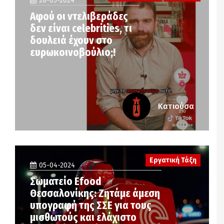
28-05-2024
Αφού οι ντελιβεράδες
δεν είναι celebrities, τι
δουλειά έχουν στο
ευρωκοινοβούλιο;!
Κατιούσα
Εργατική Τάξη
05-04-2024
Σωματείο Efood
Θεσσαλονίκης: Ζητάμε άμεση
υπογραφή της ΣΣΕ για τους
μισθωτούς και ελάχιστο