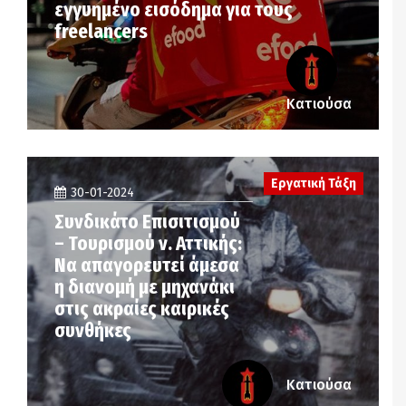
εγγυημένο εισόδημα για τους
freelancers
Κατιούσα
Εργατική Τάξη
30-01-2024
Συνδικάτο Επισιτισμού
– Τουρισμού ν. Αττικής:
Να απαγορευτεί άμεσα
η διανομή με μηχανάκι
στις ακραίες καιρικές
συνθήκες
Κατιούσα