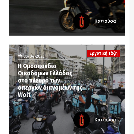
Κατιούσα
Εργατική Τάξη
05-04-2023
Η Ομοσπονδία
Οικοδόμων Ελλάδας
στο πλευρό των
απεργών διανομέων της
Wolt
Κατιούσα