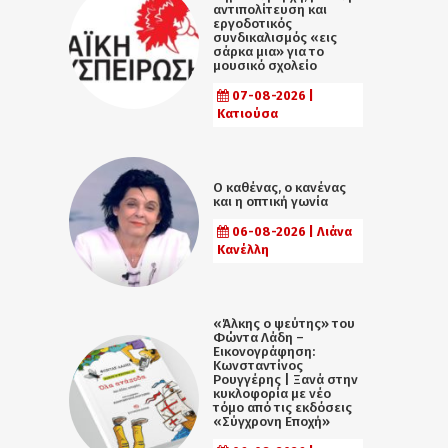
αντιπολίτευση και
εργοδοτικός
συνδικαλισμός «εις
σάρκα μια» για το
μουσικό σχολείο
07-08-2026 |
Κατιούσα
Ο καθένας, ο κανένας
και η οπτική γωνία
06-08-2026 | Λιάνα
Κανέλλη
«Άλκης ο ψεύτης» του
Φώντα Λάδη –
Εικονογράφηση:
Κωνσταντίνος
Ρουγγέρης | Ξανά στην
κυκλοφορία με νέο
τόμο από τις εκδόσεις
«Σύγχρονη Εποχή»