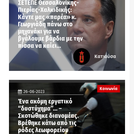
ΣΕΤΕΠΕ Θεσσαλονίκης-
Πιερίας-Χαλκιδικής:
Κάντε μας «παρέα» κ.
Γεωργιάδη πάνω στο
μηχανάκι για να
βγάλουμε βάρδια με την
πίσσα να καίει…
Κατιούσα
Κοινωνία
26-06-2023
Ένα ακόμη εργατικό
“δυστύχημα”… –
Σκοτώθηκε διανομέας.
Βρέθηκε κάτω από τις
ρόδες λεωφορείου