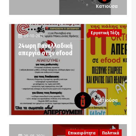
Κατιούσα
Εργατική Τάξη
09-10-2024
24ωρη Πανελλαδική
απεργία στην efood
Κατιούσα
Επικαιρότητα
Πολιτικά