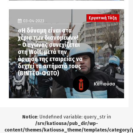
Εργατική Τάξη
03-04-2023
«Η δύναμη είναι στα
χέρια των διανομέων»!
– Ο αγώνας συνεχίζεται
στη Wolt, μετά την
άρνηση της εταιρείας να
δεχτεί τα αιτήματά τους
(ΒΙΝΤΕΟ-ΦΩΤΟ)
Κατιούσα
Notice
: Undefined variable: query_str in
/srv/katiousa/pub_dir/wp-
content/themes/katiousa_theme/templates/category/