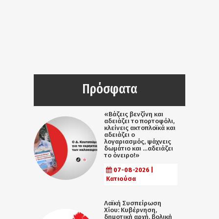
Πρόσφατα
«Βάζεις βενζίνη και
αδειάζει το πορτοφόλι,
κλείνεις ακτοπλοϊκά και
αδειάζει ο
λογαριασμός, ψάχνεις
δωμάτιο και …αδειάζει
το όνειρο!»
07-08-2026 |
Κατιούσα
Λαϊκή Συσπείρωση
Χίου: Κυβέρνηση,
δημοτική αρχή, βολική