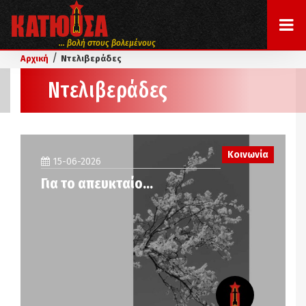
... βολή στους βολεμένους
/
Αρχική
Ντελιβεράδες
Ντελιβεράδες
Κοινωνία
15-06-2026
Για το απευκταίο…