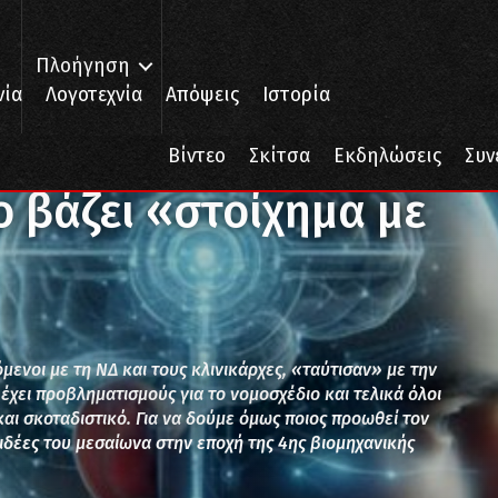
Πλοήγηση
νία
Λογοτεχνία
Απόψεις
Ιστορία
βάζει «στοίχημα με τον Δαρβίνο»
Βίντεο
Σκίτσα
Εκδηλώσεις
Συν
 βάζει «στοίχημα με
ενοι με τη ΝΔ και τους κλινικάρχες, «ταύτισαν» με την
έχει προβληματισμούς για το νομοσχέδιο και τελικά όλοι
 και σκοταδιστικό. Για να δούμε όμως ποιος προωθεί τον
 ιδέες του μεσαίωνα στην εποχή της 4ης βιομηχανικής