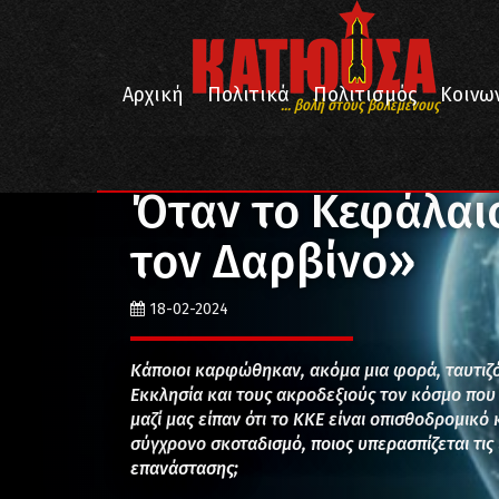
Αρχική
Πολιτικά
Πολιτισμός
Κοινω
... βολή στους βολεμένους
/
/
/
Αρχική
Κοινωνία
Επιστήμη
Όταν το Κεφάλαιο 
Όταν το Κεφάλαιο
τον Δαρβίνο»
18-02-2024
Κάποιοι καρφώθηκαν, ακόμα μια φορά, ταυτιζόμ
Εκκλησία και τους ακροδεξιούς τον κόσμο που 
μαζί μας είπαν ότι το ΚΚΕ είναι οπισθοδρομικό
σύγχρονο σκοταδισμό, ποιος υπερασπίζεται τις
επανάστασης;