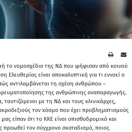
μή το νομοσχέδιο της ΝΔ που ψήφισαν από κοινού
ση Ελευθερίας είναι αποκαλυπτική για τι εννοεί ο
 πώς αντιλαμβάνεται τη σχέση ανθρώπου –
μπορευματοποίησης της ανθρώπινης αναπαραγωγής.
ταυτιζόμενοι με τη ΝΔ και τους κλινικάρχες,
 ακροδεξιούς τον κόσμο που έχει προβληματισμούς
ί μας είπαν ότι το ΚΚΕ είναι οπισθοδρομικό και
ος προωθεί τον σύγχρονο σκοταδισμό, ποιος