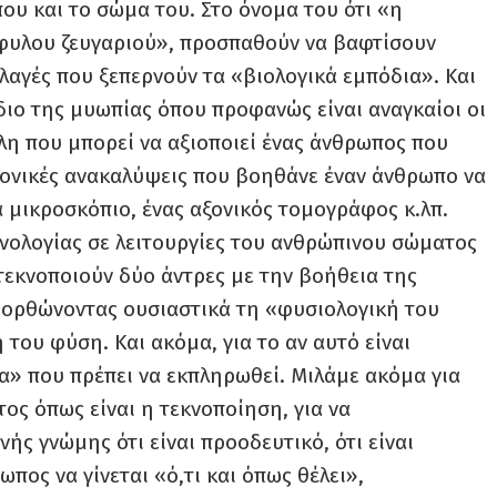
υ και το σώμα του. Στο όνομα του ότι «η
όφυλου ζευγαριού», προσπαθούν να βαφτίσουν
λαγές που ξεπερνούν τα «βιολογικά εμπόδια». Και
διο της μυωπίας όπου προφανώς είναι αναγκαίοι οι
λη που μπορεί να αξιοποιεί ένας άνθρωπος που
μονικές ανακαλύψεις που βοηθάνε έναν άνθρωπο να
να μικροσκόπιο, ένας αξονικός τομογράφος κ.λπ.
χνολογίας σε λειτουργίες του ανθρώπινου σώματος
α τεκνοποιούν δύο άντρες με την βοήθεια της
διορθώνοντας ουσιαστικά τη «φυσιολογική του
 του φύση. Και ακόμα, για το αν αυτό είναι
μα» που πρέπει να εκπληρωθεί. Μιλάμε ακόμα για
ος όπως είναι η τεκνοποίηση, για να
ής γνώμης ότι είναι προοδευτικό, ότι είναι
πος να γίνεται «ό,τι και όπως θέλει»,