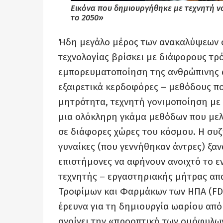
Εικόνα που δημιουργήθηκε με τεχνητή 
το 2050»
Ήδη μεγάλο μέρος των ανακαλύψεων σ
τεχνολογίας βρίσκει με διάφορους τ
εμπορευματοποίηση της ανθρώπινης α
εξαιρετικά κερδοφόρες – μεθόδους πο
μητρότητα, τεχνητή γονιμοποίηση με
μια ολόκληρη γκάμα μεθόδων που μελε
σε διάφορες χώρες του κόσμου. Η συ
γυναίκες (που γεννήθηκαν άντρες) ξαν
επιστήμονες να αφήνουν ανοιχτό το ε
τεχνητής – εργαστηριακής μήτρας απ
Τροφίμων και Φαρμάκων των ΗΠΑ (FDA
έρευνα για τη δημιουργία ωαρίου από
ανοίγει την «προοπτική των ομόφυλων