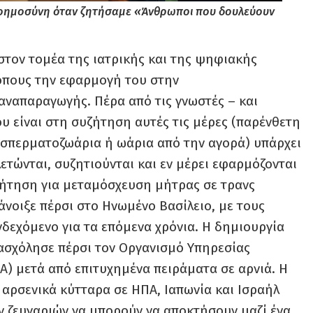
νοημοσύνη όταν ζητήσαμε «Άνθρωποι που δουλεύουν
τον τομέα της ιατρικής και της ψηφιακής
ρόπους την εφαρμογή του στην
ναπαραγωγής. Πέρα από τις γνωστές – και
υ είναι στη συζήτηση αυτές τις μέρες (παρένθετη
 σπερματοζωάρια ή ωάρια από την αγορά) υπάρχει
τώνται, συζητιούνται και εν μέρει εφαρμόζονται
ζήτηση για μεταμόσχευση μήτρας σε τρανς
άνοιξε πέρσι στο Ηνωμένο Βασίλειο, με τους
νδεχόμενο για τα επόμενα χρόνια. Η δημιουργία
ασχόλησε πέρσι τον Οργανισμό Υπηρεσίας
) μετά από επιτυχημένα πειράματα σε αρνιά. Η
 αρσενικά κύτταρα σε ΗΠΑ, Ιαπωνία και Ισραήλ
 ζευγαριών να μπορούν να αποκτήσουν μαζί ένα