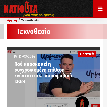
... βολή στους βολεμένους
/
Αρχική
Τεκνοθεσία
Τεκνοθεσία
Πολιτικά
15-03-2024
Πού αποσκοπεί η
συγχρονισμένη επίθεση
ενάντια στο… «ομοφοβικό
ΚΚΕ»