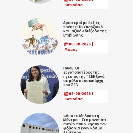
Κατιούσα
Αριστεροί με δεξιές
τσέπες: Το Υπαρξιακό
και Ταξικό Αδιέξοδο της
Επιβίωσης
06-08-2026 |
Μώμος
ΠΑΜΕ: Οι
εργατοπατέρες της
ηγεσίας της ΓΣΕΕ ξανά
σε ρόλο προσωπάρχη
του ΣΕΒ
06-08-2026 |
Κατιούσα
«Από το Μπλοκ στη
Μάντρα – Στο μονοπάτι
αυτών που νίκησαν τον
φόβο για έναν κόσμο
λεύτερο»