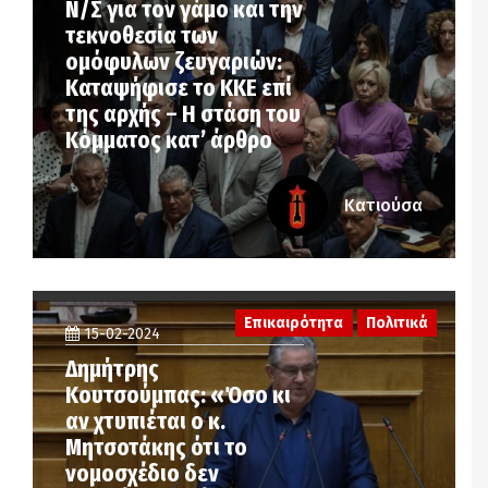
Ν/Σ για τον γάμο και την
τεκνοθεσία των
ομόφυλων ζευγαριών:
Καταψήφισε το ΚΚΕ επί
της αρχής – Η στάση του
Κόμματος κατ’ άρθρο
Κατιούσα
Επικαιρότητα
Πολιτικά
15-02-2024
Δημήτρης
Κουτσούμπας: «Όσο κι
αν χτυπιέται ο κ.
Μητσοτάκης ότι το
νομοσχέδιο δεν