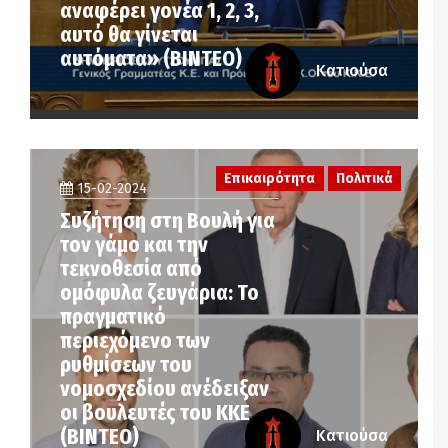
αναφέρει γονέα 1, 2, 3,
αυτό θα γίνεται
αυτόματα» (ΒΙΝΤΕΟ)
Κατιούσα
Επικαιρότητα
Πολιτικά
15-02-2024
Συζήτηση στη Βουλή για
τον γάμο και την
τεκνοθεσία από
ομόφυλα ζευγάρια: Το
πραγματικό
περιεχόμενο των
ρυθμίσεων του
νομοσχεδίου ανέδειξαν
οι βουλευτές του ΚΚΕ
(ΒΙΝΤΕΟ)
Κατιούσα