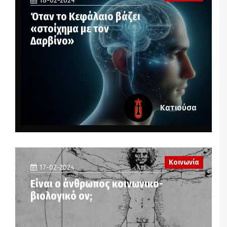
18-02-2024
Όταν το Κεφάλαιο βάζει
«στοίχημα με τον
Δαρβίνο»
Κατιούσα
Κοινωνία
17-02-2024
Είναι ο άνθρωπος κοινωνικο-
βιολογικό ον;