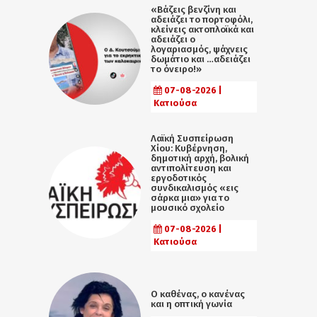
«Βάζεις βενζίνη και
αδειάζει το πορτοφόλι,
κλείνεις ακτοπλοϊκά και
αδειάζει ο
λογαριασμός, ψάχνεις
δωμάτιο και …αδειάζει
το όνειρο!»
07-08-2026 |
Κατιούσα
Λαϊκή Συσπείρωση
Χίου: Κυβέρνηση,
δημοτική αρχή, βολική
αντιπολίτευση και
εργοδοτικός
συνδικαλισμός «εις
σάρκα μια» για το
μουσικό σχολείο
07-08-2026 |
Κατιούσα
Ο καθένας, ο κανένας
και η οπτική γωνία