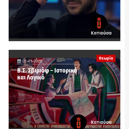
Κατιούσα
Θεωρία
01-01-2020
Β.Σ. Σβιριόφ – Ιστορικό
και Λογικό
Κατιούσα