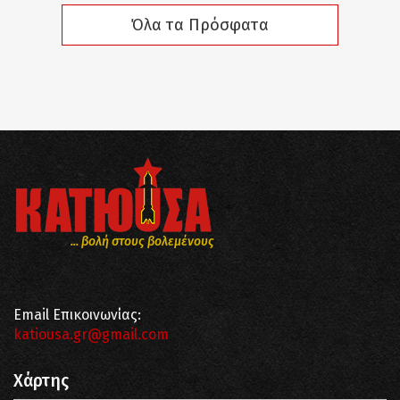
Όλα τα Πρόσφατα
... βολή στους βολεμένους
Email Επικοινωνίας:
katiousa.gr@gmail.com
Χάρτης