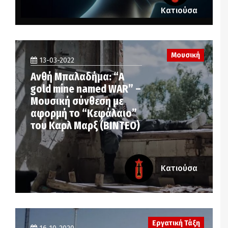
Κατιούσα
Μουσική
13-03-2022
Ανθή Μπαλαδήμα: “A
gold mine named WAR” –
Μουσική σύνθεση με
αφορμή το “Κεφάλαιο”
του Καρλ Μαρξ (ΒΙΝΤΕΟ)
Κατιούσα
Εργατική Τάξη