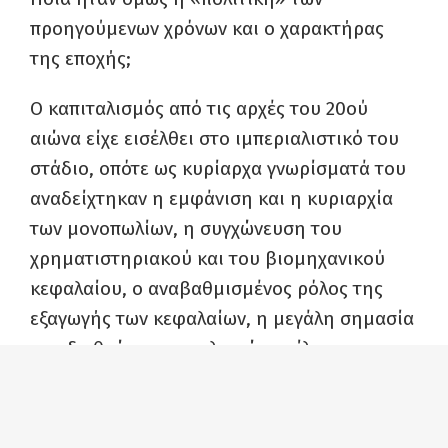
προηγούμενων χρόνων και ο χαρακτήρας
της εποχής;
Ο καπιταλισμός από τις αρχές του 20ού
αιώνα είχε εισέλθει στο ιμπεριαλιστικό του
στάδιο, οπότε ως κυρίαρχα γνωρίσματά του
αναδείχτηκαν η εμφάνιση και η κυριαρχία
των μονοπωλίων, η συγχώνευση του
χρηματιστηριακού και του βιομηχανικού
κεφαλαίου, ο αναβαθμισμένος ρόλος της
εξαγωγής των κεφαλαίων, η μεγάλη σημασία
των διεθνών μονοπωλιακών ομίλων που
«μοίραζαν» τον κόσμο και το τέλος του
μοιράσματος του κόσμου ανάμεσα στις
2
«μεγάλες δυνάμεις»
.