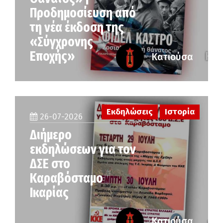
Προδημοσίευση από
τη νέα έκδοση της
«Σύγχρονης
Εποχής»
Κατιούσα
Εκδηλώσεις
Ιστορία
26-07-2026
Διήμερο
εκδηλώσεων για τον
ΔΣΕ στο
Καραβόσταμο
Ικαρίας
Κατιούσα