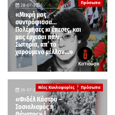
Πρόσωπα
28-07-2026
«Μικρή μας
συντρόφισσα…
Πολέμησες κι έπεσες, και
μας έρχεσαι πάλι,
Σωτηρία, απ’ το
χαρούμενο μέλλον…»
Κατιούσα
Νέες Κυκλοφορίες
Πρόσωπα
26-07-2026
«Φιδέλ Κάστρο –
Σοσιαλισμός ή
Θάνατος» |