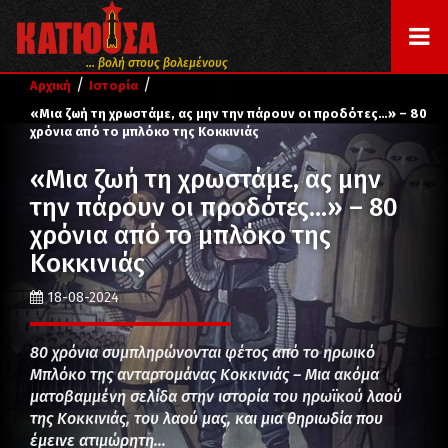
... βολή στους βολεμένους
/
/
Αρχική
Ιστορία
«Μια ζωή τη χρωστάμε, ας μην την πάρουν οι προδότες…» – 80
χρόνια από το μπλόκο της Κοκκινιάς
«Μια ζωή τη χρωστάμε, ας μην
την πάρουν οι προδότες…» – 80
χρόνια από το μπλόκο της
Κοκκινιάς
18-08-2024
80 χρόνια συμπληρώνονται φέτος από το ηρωικό
Μπλόκο της ανταρτομάνας Κοκκινιάς – Μια ακόμα
ματοβαμμένη σελίδα στην ιστορία του ηρωϊκού λαού
της Κοκκινιάς, του λαού μας, και μια θηριωδία που
έμεινε ατιμώρητη…