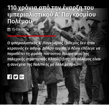
110 χρόνια από την έναρξη του
ιμπεριαλιστικού Α’ Παγκοσμίου
Πολέμου
15-08-2024
Ο ιμπεριαλιστικός Α’ Παγκόσμιος Πόλεμος δεν ήταν
κεραυνός εν αιθρία. Διόλου τυχαία, ο Λένιν επέλεγε να
παραθέτει τη φράση του αστού θεωρητικού της
πολεμικής στρατηγικής Κλαούζεβιτς: «Ο πόλεμος είναι
η συνέχεια της πολιτικής με άλλα μέσα»…