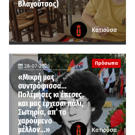
Βλαχούτσος)
Κατιούσα
Πρόσωπα
28-07-2026
«Μικρή μας
συντρόφισσα…
Πολέμησες κι έπεσες,
και μας έρχεσαι πάλι,
Σωτηρία, απ’ το
χαρούμενο
μέλλον…»
Κατιούσα