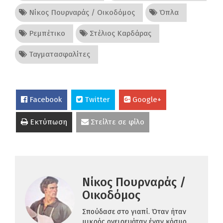
Νίκος Πουρναράς / Οικοδόμος
Όπλα
Ρεμπέτικο
Στέλιος Καρδάρας
Ταγματασφαλίτες
Facebook
Twitter
Google+
Εκτύπωση
Στείλτε σε φίλο
Νίκος Πουρναράς /
Οικοδόμος
Σπούδασε στο γιαπί. Όταν ήταν
μικρός ονειρευόταν έναν κόσμο