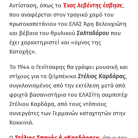
Αντίσταση, όπως το
Ένας λεβέντης έσβησε
,
που αναφέρεται στον τραγικό χαμό του
πρωτοκαπετάνιου του ΕΛΑΣ Άρη Βελουχιώτη
και βέβαια του θρυλικού
Σαλταδόρου
που
έχει χαρακτηριστεί και «ύμνος της
Κατοχής».
Το 1944 ο Γενίτσαρης θα γράψει μουσική και
στίχους για το ζεϊμπέκικο
Στέλιος Καρδάρας
,
συγκλονισμένος από την εκτέλεση μετά από
φριχτά βασανιστήρια του ΕΛΑΣίτη σαμποτέρ
Στέλιου Καρδάρα, από τους ντόπιους
συνεργάτες των Γερμανών καταχτητών στην
Κοκκινιά.
Ο
Στέλιος Σπανός ή «Καρδάρας»
, όπως τον