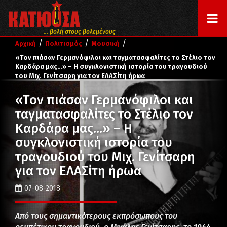
... βολή στους βολεμένους
/
/
/
Αρχική
Πολιτισμός
Μουσική
«Τον πιάσαν Γερμανόφιλοι και ταγματασφαλίτες το Στέλιο τον
Καρδάρα μας…» – Η συγκλονιστική ιστορία του τραγουδιού
του Μιχ. Γενίτσαρη για τον ΕΛΑΣίτη ήρωα
«Τον πιάσαν Γερμανόφιλοι και
ταγματασφαλίτες το Στέλιο τον
Καρδάρα μας…» – Η
συγκλονιστική ιστορία του
τραγουδιού του Μιχ. Γενίτσαρη
για τον ΕΛΑΣίτη ήρωα
07-08-2018
Από τους σημαντικότερους εκπρόσωπους του