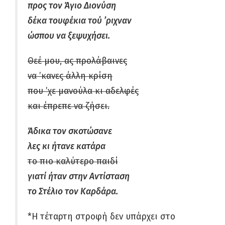
προς τον Άγιο Διονύση
δέκα τουφέκια τού ’ριχναν
ώσπου να ξεψυχήσει.
Θεέ μου, ας προλάβαινες
να ’κανες άλλη κρίση
που ’χε μανούλα κι αδελφές
και έπρεπε να ζήσει.
Άδικα τον σκοτώσανε
λες κι ήτανε κατάρα
το πιο καλύτερο παιδί
γιατί ήταν στην Αντίσταση
το Στέλιο τον Καρδάρα.
*Η τέταρτη στροφή δεν υπάρχει στο