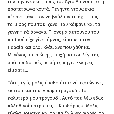
τον πήγανε εκεί, προς τον Άγιο Διονύση, στη
Δραπετσώνα κοντά. Πενήντα ντουφέκια
πέσανε πάνω τον να βγάλουν το άχτι τους –
το μίσος που τού ’χανε. Του κόψανε και τα
γεννητικά όργανα. Τ’ όνομα αυτουνού του
παιδιού είχε γίνει ύμνος, είπαμε, στον
Περαία και όλοι κλάψανε που χάθηκε.
Μεγάλος πατριώτης, ψυχή που δε λέγεται,
από προδοτικές σφαίρες πήγε. Έλληνες
είμαστε…
Τότες εγώ, μόλις έμαθα ότι τονέ σκοτώνανε,
έκατσα και του ’γραψα τραγούδι. Το
καλύτερό μου τραγούδι. Αυτό που λέω εδώ:
«Αληθινοί πατριώτες – Καρδάρας». Μόλις
έβαλα μουσική και το ’παιξα λίγες φορές, το