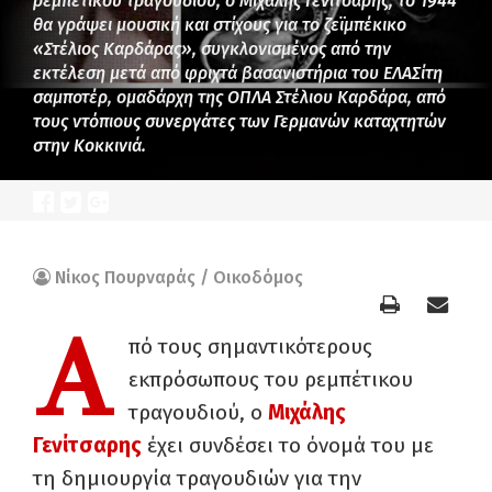
ρεμπέτικου τραγουδιού, ο Μιχάλης Γενίτσαρης, το 1944
θα γράψει μουσική και στίχους για το ζεϊμπέκικο
«Στέλιος Καρδάρας», συγκλονισμένος από την
εκτέλεση μετά από φριχτά βασανιστήρια του ΕΛΑΣίτη
σαμποτέρ, ομαδάρχη της ΟΠΛΑ Στέλιου Καρδάρα, από
τους ντόπιους συνεργάτες των Γερμανών καταχτητών
στην Κοκκινιά.
Νίκος Πουρναράς / Οικοδόμος
Α
πό τους σημαντικότερους
εκπρόσωπους του ρεμπέτικου
τραγουδιού, ο
Μιχάλης
Γενίτσαρης
έχει συνδέσει το όνομά του με
τη δημιουργία τραγουδιών για την