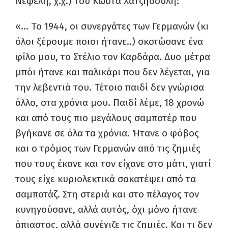
Νεφέλη, χ.χ.) του Κώστα Χατζηδουλή:
«… Το 1944, οι συνεργάτες των Γερμανών (κι
όλοι ξέρουμε ποιοι ήτανε..) σκοτώσανε ένα
φίλο μου, το Στέλιο τον Καρδάρα. Δυο μέτρα
μπόι ήτανε και παλικάρι που δεν λέγεται, για
την λεβεντιά του. Τέτοιο παιδί δεν γνώρισα
άλλο, στα χρόνια μου. Παιδί λέμε, 18 χρονώ
και από τους πιο μεγάλους σαμποτέρ που
βγήκανε σε όλα τα χρόνια. Ήτανε ο φόβος
και ο τρόμος των Γερμανών από τις ζημιές
που τους έκανε και τον είχανε στο μάτι, γιατί
τους είχε κυριολεκτικά σακατέψει από τα
σαμποτάζ. Στη στεριά και στο πέλαγος τον
κυνηγούσανε, αλλά αυτός, όχι μόνο ήτανε
άπιαστος, αλλά συνέχιζε τις ζημιές. Και τι δεν