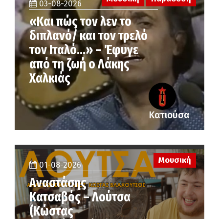
03-08-2026
«Και πώς τον λεν το
διπλανό/ και τον τρελό
τον Ιταλό…» – Έφυγε
από τη ζωή ο Λάκης
Χαλκιάς
Κατιούσα
Μουσική
01-08-2026
Αναστάσης
Κατσαβός – Λούτσα
(Κώστας