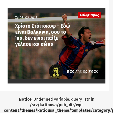
Αθλητισμός
08-02-2018
Χρίστο Στόιτσκοφ – Εδώ
είναι Βαλκάνια, σου το
‘πα, δεν είναι παίξε
γέλασε και σώπα
Βασίλης Κρίτσας
Notice
: Undefined variable: query_str in
/srv/katiousa/pub_dir/wp-
content/themes/katiousa_theme/templates/category/