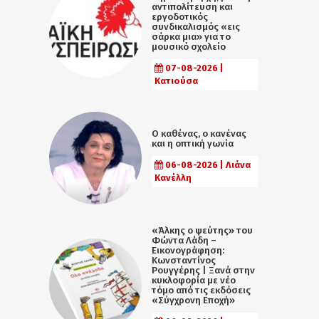
αντιπολίτευση και
εργοδοτικός
συνδικαλισμός «εις
σάρκα μια» για το
μουσικό σχολείο
07-08-2026 |
Κατιούσα
Ο καθένας, ο κανένας
και η οπτική γωνία
06-08-2026 | Λιάνα
Κανέλλη
«Άλκης ο ψεύτης» του
Φώντα Λάδη –
Εικονογράφηση:
Κωνσταντίνος
Ρουγγέρης | Ξανά στην
κυκλοφορία με νέο
τόμο από τις εκδόσεις
«Σύγχρονη Εποχή»