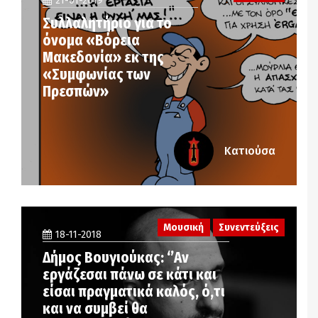
21-01-2019
Συλλαλητήριο για το
όνομα «Βόρεια
Μακεδονία» εκ της
«Συμφωνίας των
Πρεσπών»
Κατιούσα
Μουσική
Συνεντεύξεις
18-11-2018
Δήμος Βουγιούκας: ‘’Αν
εργάζεσαι πάνω σε κάτι και
είσαι πραγματικά καλός, ό,τι
και να συμβεί θα