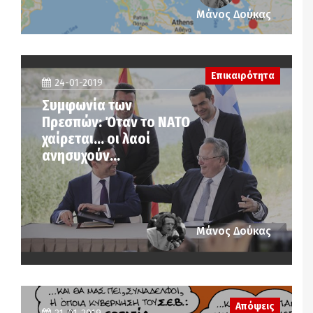
Μάνος Δούκας
Επικαιρότητα
24-01-2019
Συμφωνία των
Πρεσπών: Όταν το ΝΑΤΟ
χαίρεται… οι λαοί
ανησυχούν…
Μάνος Δούκας
Απόψεις