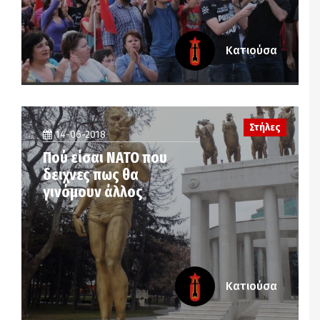
Κατιούσα
Στήλες
14-06-2018
Πού είσαι ΝΑΤΟ που
δειχνες πως θα
γινόμουν άλλος
Κατιούσα