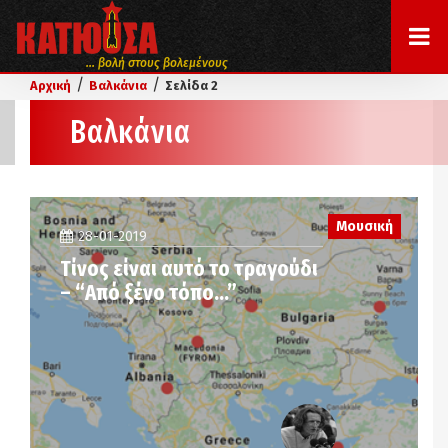
... βολή στους βολεμένους
/
/
Αρχική
Βαλκάνια
Σελίδα 2
Βαλκάνια
Μουσική
28-01-2019
Τίνος είναι αυτό το τραγούδι
– “Από ξένο τόπο…”