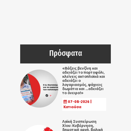
Πρόσφατα
«Βάζεις βενζίνη και
αδειάζει το πορτοφόλι,
κλείνεις ακτοπλοϊκά και
αδειάζει ο
λογαριασμός, ψάχνεις
δωμάτιο και …αδειάζει
το όνειρο!»
07-08-2026 |
Κατιούσα
Λαϊκή Συσπείρωση
Χίου: Κυβέρνηση,
δημοτική αρχή, βολική