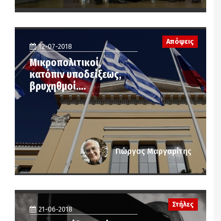
Απόψεις
12-07-2018
Μικροπολιτικοί,
κατόπιν υποδείξεως,
βρυχηθμοί….
Γιώργος Μαργαρίτης
Στήλες
21-06-2018