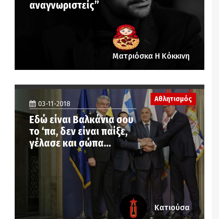
αναγνωριστείς”
Ματριόσκα Η Κόκκινη
Αθλητισμός
03-11-2018
Εδώ είναι Βαλκάνια σου
το ‘πα, δεν είναι παίξε,
γέλασε και σώπα…
Κατιούσα