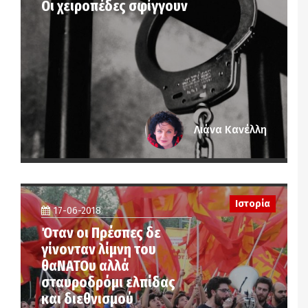
Οι χειροπέδες σφίγγουν
Λιάνα Κανέλλη
Ιστορία
17-06-2018
Όταν οι Πρέσπες δε
γίνονταν λίμνη του
θαΝΑΤΟυ αλλά
σταυροδρόμι ελπίδας
και διεθνισμού