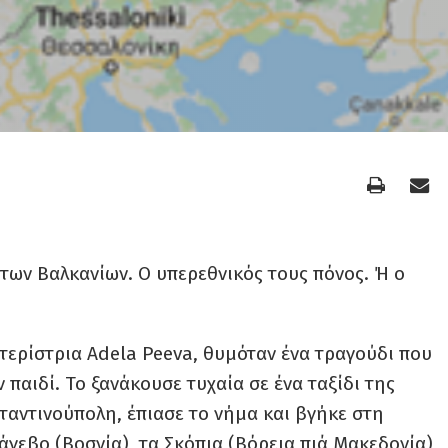
 των Βαλκανίων. Ο υπερεθνικός τους πόνος. Ή ο
ερίστρια Adela Peeva, θυμόταν ένα τραγούδι που
 παιδί. Το ξανάκουσε τυχαία σε ένα ταξίδι της
σταντινούπολη, έπιασε το νήμα και βγήκε στη
άγεβο (Βοσνία), τα Σκόπια (Βόρεια πιά Μακεδονία),