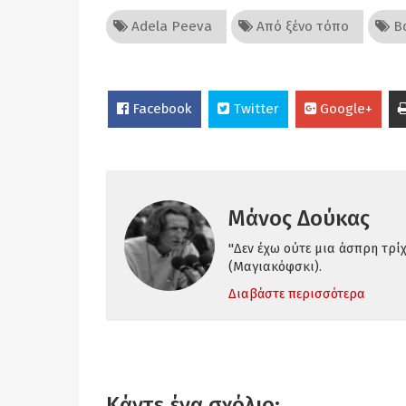
Adela Peeva
Από ξένο τόπο
Βα
Facebook
Twitter
Google+
Μάνος Δούκας
"Δεν έχω ούτε μια άσπρη τρί
(Μαγιακόφσκι).
Διαβάστε περισσότερα
Κάντε ένα σχόλιο: