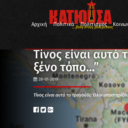
Αρχική
Πολιτικά
Πολιτισμός
Κοινω
... βολή στους βολεμένους
/
/
/
Αρχική
Πολιτισμός
Μουσική
Τίνος είναι αυτ
Τίνος είναι αυτό 
ξένο τόπο…”
28-01-2019
Τίνος είναι αυτό το τραγούδι; Όλοι υποστηρίζουν