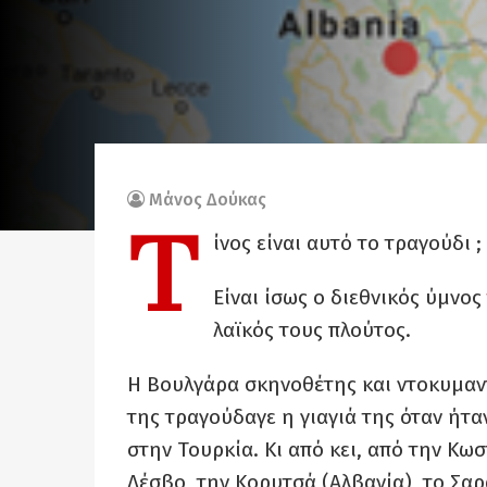
Μάνος Δούκας
Τ
ίνος είναι αυτό το τραγούδι ;
Είναι ίσως ο διεθνικός ύμνος
λαϊκός τους πλούτος.
Η Βουλγάρα σκηνοθέτης και ντοκυμαντ
της τραγούδαγε η γιαγιά της όταν ήταν
στην Τουρκία. Κι από κει, από την Κω
Λέσβο, την Κορυτσά (Αλβανία), το Σαρ