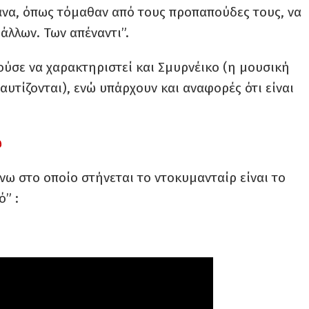
ανα, όπως τόμαθαν από τους προπαπούδες τους, να
ν άλλων. Των απέναντι”.
ύσε να χαρακτηριστεί και Σμυρνέικο (η μουσική
υτίζονται), ενώ υπάρχουν και αναφορές ότι είναι
ώ
νω στο οποίο στήνεται το ντοκυμανταίρ είναι το
ό” :