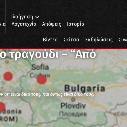
Πλοήγηση
νία
Λογοτεχνία
Απόψεις
Ιστορία
ό το τραγούδι – “Από ξένο τόπο…”
Βίντεο
Σκίτσα
Εκδηλώσεις
Συν
το τραγούδι – “Από
 ότι είναι δικό τους. Και όντως είναι δικό τους.