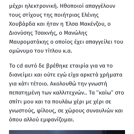
μέχρι ηλεκτρονική. Ηθοποιοί απαγγέλουν
τους στίχους της ποιήτριας Ελένης
Χουβάρδα και ήταν η Έλσα Μακένζου, ο
Διονύσης Τσακνής, ο Μανώλης
Μαυροματάκης ο οποίος έχει απαγγείλει του
ομώνυμο του τίτλου κ.α.
To
cd
αυτό δε βρέθηκε εταιρία για να το
διανείμει και ούτε εγώ είχα αρκετά χρήματα
για κάτι τέτοιο. Ακολουθώ την γνωστή
πεπατημένη των καλλιτεχνών.. Τα ”καίω” στο
σπίτι μου και τα πουλάω χέρι με χέρι σε
γνωστούς, φίλους, σε χώρους συναυλιών και
όπου αλλού εμφανίζομαι.