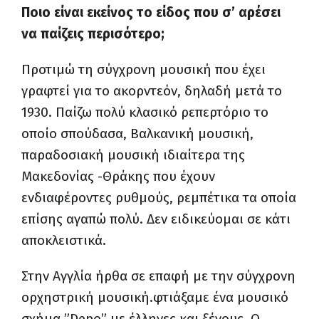
Ποιο είναι εκείνος το είδος που σ’ αρέσει
να παίζεις περισότερο;
Προτιμώ τη σύγχρονη μουσική που έχει
γραφτεί για το ακορντεόν, δηλαδή μετά το
1930. Παίζω πολύ κλασικό ρεπερτόριο το
οποίο σπούδασα, Βαλκανική μουσική,
παραδοσιακή μουσική ιδιαίτερα της
Μακεδονίας -Θράκης που έχουν
ενδια
φ
έροντες ρυθμούς, ρεμπέτικα τα οποία
επίσης αγαπώ πολύ. Δεν ειδικεύομαι σε κάτι
αποκλειστικά.
Στην Αγγλία ήρθα σε επαφή με την σύγχρονη
ορχηστρική μουσική.φτιάξαμε ένα μουσικό
σχήμα ”
Depo
” με έλληνες και ξένους. Ο