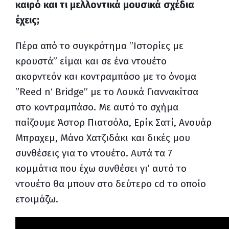
καιρό και τι μελλοντικά μουσικά σχέδια
έχεις;
Πέρα από το συγκρότημα ”Ιστορίες με
κρουστά” είμαι και σε ένα ντουέτο
ακορντεόν και κοντραμπάσο με το όνομα
”
Reed
n
‘
Bridge
” με το Λουκά Γιαννακίτσα
στο κοντραμπάσο. Με αυτό το σχήμα
παίζουμε Άστορ Πιατσόλα, Ερίκ Σατί, Ανουάρ
Μπραχεμ, Μάνο Χατζιδάκι και δικές μου
συνθέσεις για το ντουέτο. Αυτά τα 7
κομμάτια που έχω συνθέσει γι’ αυτό το
ντουέτο θα μπουν στο δεύτερο
cd
το οποίο
ετοιμάζω.