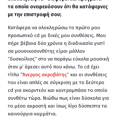
τα οποία ονειρευόσουν ότι θα κατάφερνες
με την επιστροφή σου;
Κατάφερα να ολοκληρώσω το πρώτο μου
προσωπικό
cd
με δικές μου συνθέσεις. Μου
πήρε βέβαια δύο χρόνια η διαδικασία γιατί
σα μουσικοσυνθέτης είμαι μάλλον
”δυσκοίλιος” στο να παράγω εύκολα μουσική
όταν μ’ άρεσει αυτό που κάνω. Το
cd
έχει
τίτλο ”
Άνεργος ακροβάτης”
και οι συνθέσεις
του είναι απλές σε σύγκριση με το δεύτερο
cd
για ακορντεόν και κοντραμπάσο το οποίο
συνθέτω τώρα. Νιώθω πως είναι δύσκολα για
το μέσο ακροατή και ίσως λίγο δύσπεπτα τα
καινούργια κομμάτια.