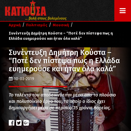
... βολή στους βολεμένους
/
/
/
Αρχική
Πολιτισμός
Μουσική
Συνέντευξη Δημήτρη Κούστα – “Ποτέ δεν πίστεψα πως η
Ελλάδα ευημερούσε και ήταν όλα καλά”
Συνέντευξη Δημήτρη Κούστα –
“Ποτέ δεν πίστεψα πως η Ελλάδα
ευημερούσε και ήταν όλα καλά”
10-03-2019
Το ταλέντο του αποδεικνύειται μέσα απο το πλούσιο
και πολυποίκιλο έργο του, το οποίο ο ίδιος έχει
δημιουργήσει μέσα σε περίπου 15 χρόνια πορείας.