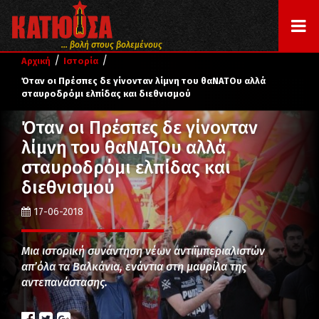
... βολή στους βολεμένους
/
/
Αρχική
Ιστορία
Όταν οι Πρέσπες δε γίνονταν λίμνη του θαΝΑΤΟυ αλλά
σταυροδρόμι ελπίδας και διεθνισμού
Όταν οι Πρέσπες δε γίνονταν
λίμνη του θαΝΑΤΟυ αλλά
σταυροδρόμι ελπίδας και
διεθνισμού
17-06-2018
Μια ιστορική συνάντηση νέων αντιϊμπεριαλιστών
απ’όλα τα Βαλκάνια, ενάντια στη μαυρίλα της
αντεπανάστασης.