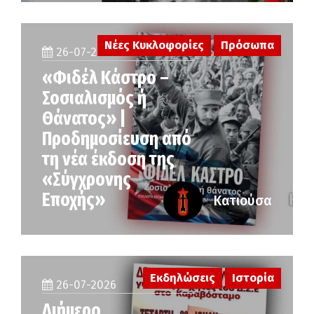
Νέες Κυκλοφορίες
Πρόσωπα
26-07-2026
«Φιδέλ Κάστρο –
Σοσιαλισμός ή
Θάνατος» |
Προδημοσίευση από
τη νέα έκδοση της
«Σύγχρονης
Εποχής»
Κατιούσα
Εκδηλώσεις
Ιστορία
26-07-2026
Διήμερο