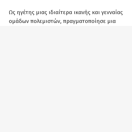
Ως ηγέτης μιας ιδιαίτερα ικανής και γενναίας
ομάδων πολεμιστών, πραγματοποίησε μια
σειρά επιδρομών για να πάρει το αίμα του
πίσω. Το 1874 περίπου 4000 Απάτσι
εκκενώθηκαν με τη βία από τις αρχές των
ΗΠΑ, και μεταφέρθηκαν στο Σαν Κάρλος, μια
έρημο της κεντρικής Αριζόνας. Οι Ινδιάνοι
αυτοί έγιναν μια μόνιμη βάση
στρατολόγησης για τις ομάδες του
Τζερόνιμο, βυθίζοντας την περιοχή σε
συνεχείς αψιμαχίες με τους Λευκούς
Αμερικανούς. Στις αρχές του 1870 ο
συνταγματάρχης Τζωρτζ Κρουκ είχε
κατορθώσει να επιβάλει μια σχετική