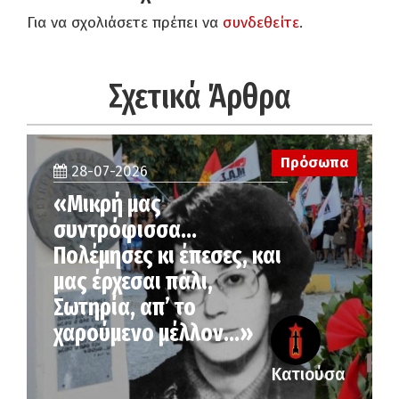
Για να σχολιάσετε πρέπει να
συνδεθείτε
.
Σχετικά Άρθρα
Πρόσωπα
28-07-2026
«Μικρή μας
συντρόφισσα…
Πολέμησες κι έπεσες, και
μας έρχεσαι πάλι,
Σωτηρία, απ’ το
χαρούμενο μέλλον…»
Κατιούσα