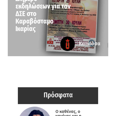
εκδηλώσεων για τον
ΔΣΕ στο
Καραβόσταμο
Ικαρίας
Κατιούσα
Πρόσφατα
Ο καθένας, ο
κανένας και η