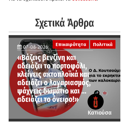
Σχετικά Άρθρα
Επικαιρότητα
Πολιτικά
07-08-2026
«Βάζεις βενζίνη και
αδειάζει το πορτοφόλι,
κλείνεις ακτοπλοϊκά και
αδειάζει ο λογαριασμός,
ψάχνεις δωμάτιο και …
αδειάζει το όνειρο!»
Κατιούσα