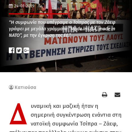
24-01-2019
“Η συμφωνία που υπέγραψε ο Τσίπρας με τον Ζάεφ
γράφει με μεγάλα γράμματα “Made in USA, made in
NATO”, με την έγκριση της ΕΕ.”
Κατιούσα
Δ
υναμική και μαζική ήταν η
σημερινή συγκέντρωση ενάντια στη
νατοϊκή συμφωνία Τσίπρα – Ζάεφ,