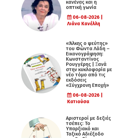
κανένας και η
οπτική γωνία
06-08-2026 |
Λιάνα Κανέλλη
«Άλκης ο ψεύτης»
του Φώντα Λάδη –
Εικονογράφηση:
Κωνσταντίνος
Ρουγγέρης | Ξανά
στην κυκλοφορία με
νέο τόμο από τις
εκδόσεις
«Σύγχρονη Εποχή»
06-08-2026 |
Κατιούσα
Αριστεροί με δεξιές
τσέπες: Το
Υπαρξιακό και
Ταξικό Αδιέξοδο