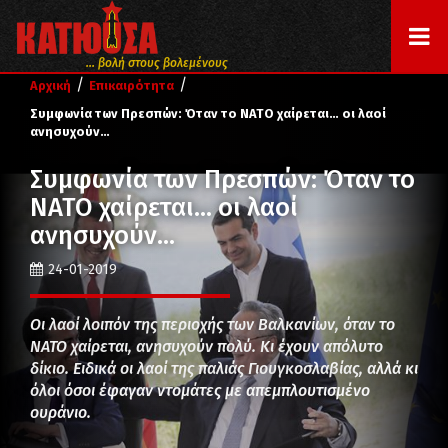
... βολή στους βολεμένους
/
/
Αρχική
Επικαιρότητα
Συμφωνία των Πρεσπών: Όταν το ΝΑΤΟ χαίρεται… οι λαοί
ανησυχούν…
Συμφωνία των Πρεσπών: Όταν το
ΝΑΤΟ χαίρεται… οι λαοί
ανησυχούν…
24-01-2019
Οι λαοί λοιπόν της περιοχής των Βαλκανίων, όταν το
ΝΑΤΟ χαίρεται, ανησυχούν πολύ. Κι έχουν απόλυτο
δίκιο. Ειδικά οι λαοί της παλιάς Γιουγκοσλαβίας, αλλά κι
όλοι όσοι έφαγαν ντομάτες με απεμπλουτισμένο
ουράνιο.