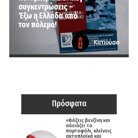
συγκεντρώσεις –
Έξω η Ελλάδα από
τον πόλεμο!
Κατιούσα
Πρόσφατα
«Βάζεις βενζίνη και
αδειάζει το
πορτοφόλι, κλείνεις
ακτοπλοϊκά και