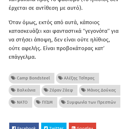
έρχεται σε αντίθεση με αυτό).
Όταν όμως, εκτός από αυτά, κάποιος
κατασκευάζει και φανταστικά “γεγονότα” για
να στήσει άποψη, δεν είναι ούτε ηλίθιος,
ούτε αφελής. Είναι προβοκάτορας κατ’
επάγγελμα.
Camp Bondsteel
Αλέξης Τσίπρας
Βαλκάνια
Ζόραν Ζάεφ
Μάνος Δούκας
ΝΑΤΟ
ΠΓΔΜ
Συμφωνία των Πρεσπών
Facebook
Twitter
Google+