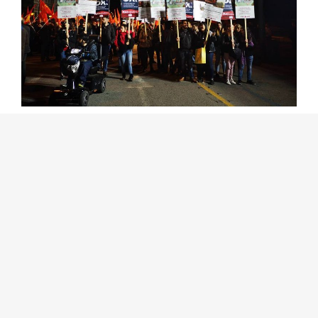
Ξεκαθάρισε πως “Καμιά λύση προς όφελος
των λαών δεν μπορεί να προκύψει, όταν
αυτή έχει υπαγορευτεί από τα
ιμπεριαλιστικά κέντρα.” και πρόσθεσε
χαρακτηριστικά πως “Και η συμφωνία που
υπέγραψε ο Τσίπρας με τον Ζάεφ γράφει με
μεγάλα γράμματα “Made in USA, made in
NATO”, με την έγκριση της ΕΕ.”. Ιδιαίτερη
μνεία έκανε στους σχεδιασμούς του