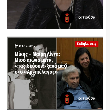
Κατιούσα
Εκδηλώσεις
03-12-2017
Μίκης – Μαίρη Λίντα:
Μισό αιώνα μετά,
«ταξιδεύουν» ξανά μαζί
στο «Αρχιπέλαγος»
Κατιούσα