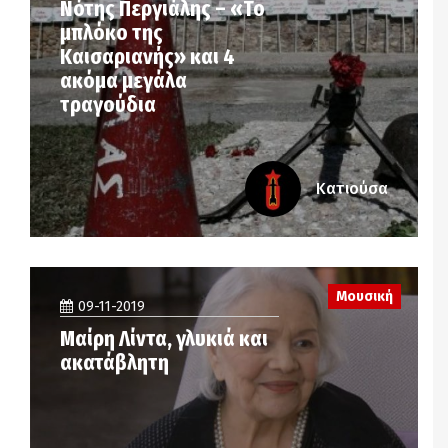
Νότης Περγιάλης – «Το
μπλόκο της
Καισαριανής» και 4
ακόμα μεγάλα
τραγούδια
Κατιούσα
Μουσική
09-11-2019
Μαίρη Λίντα, γλυκιά και
ακατάβλητη