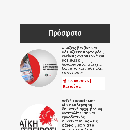
Πρόσφατα
«Βάζεις βενζίνη και
αδειάζει το πορτοφόλι,
κλείνεις ακτοπλοϊκά και
αδειάζει ο
λογαριασμός, ψάχνεις
δωμάτιο και …αδειάζει
το όνειρο!»
07-08-2026 |
Κατιούσα
Λαϊκή Συσπείρωση
Χίου: Κυβέρνηση,
δημοτική αρχή, βολική
αντιπολίτευση και
εργοδοτικός
συνδικαλισμός «εις
σάρκα μια» για το
μουσικό σχολείο