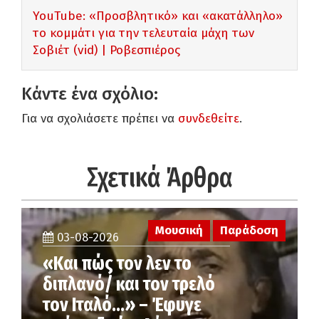
YouTube: «Προσβλητικό» και «ακατάλληλο»
το κομμάτι για την τελευταία μάχη των
Σοβιέτ (vid) | Ροβεσπιέρος
Κάντε ένα σχόλιο:
Για να σχολιάσετε πρέπει να
συνδεθείτε
.
Σχετικά Άρθρα
Μουσική
Παράδοση
03-08-2026
«Και πώς τον λεν το
διπλανό/ και τον τρελό
τον Ιταλό…» – Έφυγε