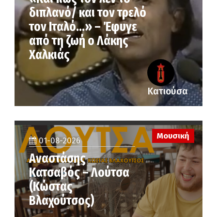
διπλανό/ και τον τρελό
τον Ιταλό…» – Έφυγε
από τη ζωή ο Λάκης
Χαλκιάς
Κατιούσα
Μουσική
01-08-2026
Αναστάσης
Κατσαβός – Λούτσα
(Κώστας
Βλαχούτσος)