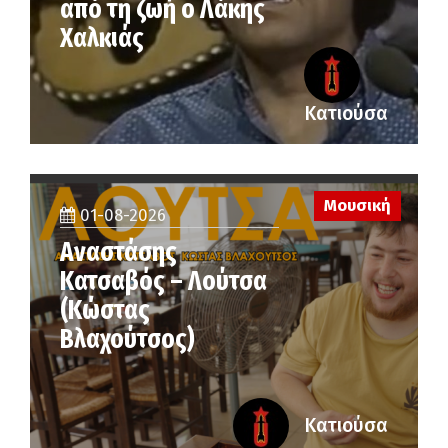
από τη ζωή ο Λάκης
Χαλκιάς
Κατιούσα
Μουσική
01-08-2026
Αναστάσης
Κατσαβός – Λούτσα
(Κώστας
Βλαχούτσος)
Κατιούσα