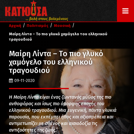
... βολή στους βολεμένους
/
/
/
Αρχική
Πολιτισμός
Μουσική
Μαίρη Λίντα – Το πιο γλυκό χαμόγελο του ελληνικού
τραγουδιού
Μαίρη Λίντα – Το πιο γλυκό
χαμόγελο του ελληνικού
τραγουδιού
09-11-2020
Η Μαίρη Λίντα είναι ένας ζωντανός μύθος της πιο
ανθοφόρας και ίσως πιο όμορφης εποχής του
ελληνικού τραγουδιού. Μια ευγενική, πάντα γλυκιά
παρουσία, που εκπέμπει ήθος και αξιοπρέπεια και
αντιμετωπίζει με σθένος και αισιοδοξία τις
αντιξοότητες της ζωής.