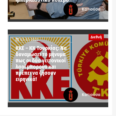
Κατιούσα
Διεθνή
03-03-2022
ΚΚΕ – ΚΚ Τουρκίας: Nα
δυναμώσει το μήνυμα
πως oι δύο γειτονικοί
λαοί μπορούν και
πρέπει να ζήσουν
ειρηνικά!
Κατιούσα