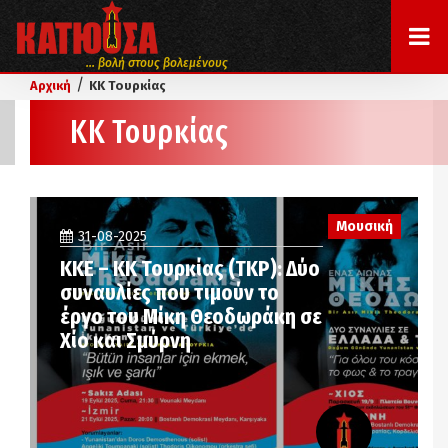
... βολή στους βολεμένους
/
Αρχική
ΚΚ Τουρκίας
ΚΚ Τουρκίας
Μουσική
31-08-2025
ΚΚΕ – ΚΚ Τουρκίας (TKP): Δύο
συναυλίες που τιμούν το
έργο του Μίκη Θεοδωράκη σε
Χίο και Σμύρνη