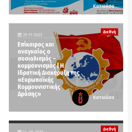
Κατιούσα
Διεθνή
25-11-2023
Επίκαιρος και
αναγκαίος ο
σοσιαλισμός –
κομμουνισμός | Η
Ιδρυτική Διακήρυξη της
«Ευρωπαϊκής
Κομμουνιστικής
Δράσης»
Κατιούσα
Διεθνή