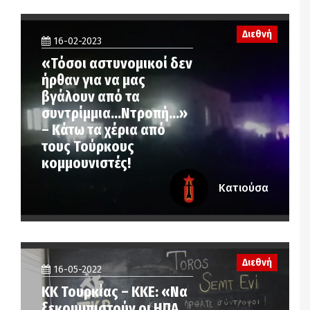
Διεθνή
16-02-2023
«Τόσοι αστυνομικοί δεν
ήρθαν για να μας
βγάλουν από τα
συντρίμμια…Ντροπή…»
– Κάτω τα χέρια από
τους Τούρκους
κομμουνιστές!
Κατιούσα
Διεθνή
16-05-2022
ΚΚ Τουρκίας – ΚΚΕ: «Να
ξεκουμπιστούν οι ΗΠΑ