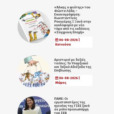
«Άλκης ο ψεύτης» του
Φώντα Λάδη –
Εικονογράφηση:
Κωνσταντίνος
Ρουγγέρης | Ξανά στην
κυκλοφορία με νέο
τόμο από τις εκδόσεις
«Σύγχρονη Εποχή»
06-08-2026 |
Κατιούσα
Αριστεροί με δεξιές
τσέπες: Το Υπαρξιακό
και Ταξικό Αδιέξοδο της
Επιβίωσης
06-08-2026 |
Μώμος
ΠΑΜΕ: Οι
εργατοπατέρες της
ηγεσίας της ΓΣΕΕ ξανά
σε ρόλο προσωπάρχη
του ΣΕΒ