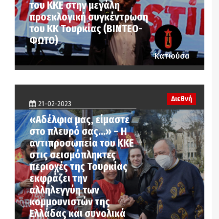
του ΚΚΕ στην μεγάλη
προεκλογική συγκέντρωση
του ΚΚ Τουρκίας (ΒΙΝΤΕΟ-
ΦΩΤΟ)
Κατιούσα
Διεθνή
21-02-2023
«Αδέλφια μας, είμαστε
στο πλευρό σας…» – Η
αντιπροσωπεία του ΚΚΕ
στις σεισμόπληκτες
περιοχές της Τουρκίας
εκφράζει την
αλληλεγγύη των
κομμουνιστών της
Ελλάδας και συνολικά