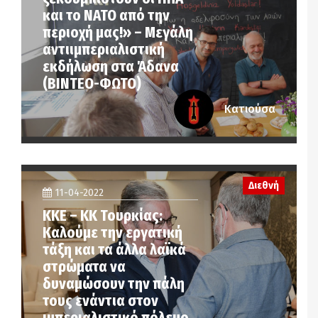
και το ΝΑΤΟ από την
περιοχή μας!» – Μεγάλη
αντιιμπεριαλιστική
εκδήλωση στα Άδανα
(ΒΙΝΤΕΟ-ΦΩΤΟ)
Κατιούσα
Διεθνή
11-04-2022
ΚΚΕ – ΚΚ Τουρκίας:
Καλούμε την εργατική
τάξη και τα άλλα λαϊκά
στρώματα να
δυναμώσουν την πάλη
τους ενάντια στον
ιμπεριαλιστικό πόλεμο