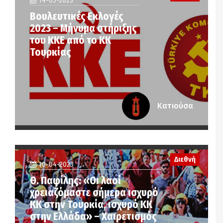
14-05-2023
Βουλευτικές Εκλογές
2023 – Μήνυμα στήριξης
του ΚΚΕ από το ΚΚ
Τουρκίας
Κατιούσα
Διεθνή
10-04-2023
Θ. Παφίλης: «Οι λαοί
χρειαζόμαστε σήμερα ισχυρό
ΚΚ στην Τουρκία, ισχυρό ΚΚ
στην Ελλάδα» – Χαιρετισμός