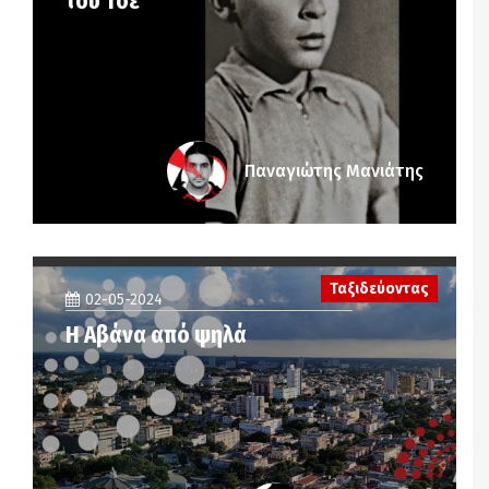
του Τσε
Παναγιώτης Μανιάτης
Ταξιδεύοντας
02-05-2024
Η Αβάνα από ψηλά