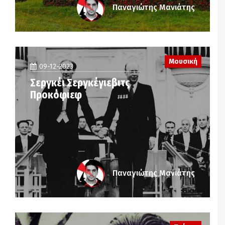
Παναγιώτης Μανιάτης
Μουσική
09-12-2023
Σεργκέι Σεργκέγιεβιτς
Προκόφιεφ
Παναγιώτης Μανιάτης