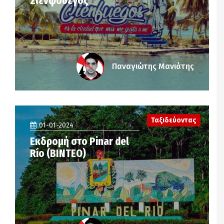
Σιενφουέγος
Παναγιώτης Μανιάτης
Ταξιδεύοντας
01-01-2024
Εκδρομή στο Pinar del
Río (ΒΙΝΤΕΟ)