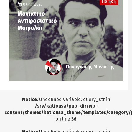
Ποίηση
04-11-2023
Μανιάτικο
Αντιφασιστικό
Μοιρολόι
Παναγιώτης Μανιάτης
Notice
: Undefined variable: query_str in
/srv/katiousa/pub_dir/wp-
content/themes/katiousa_theme/templates/category/
on line
36
Notice
: Undefined variable: query_str in