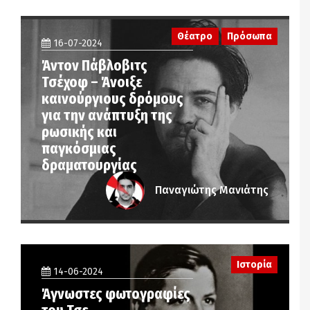
Θέατρο
Πρόσωπα
16-07-2024
Άντον Πάβλοβιτς
Τσέχοφ – Άνοιξε
καινούργιους δρόμους
για την ανάπτυξη της
ρωσικής και
παγκόσμιας
δραματουργίας
Παναγιώτης Μανιάτης
Ιστορία
14-06-2024
Άγνωστες φωτογραφίες