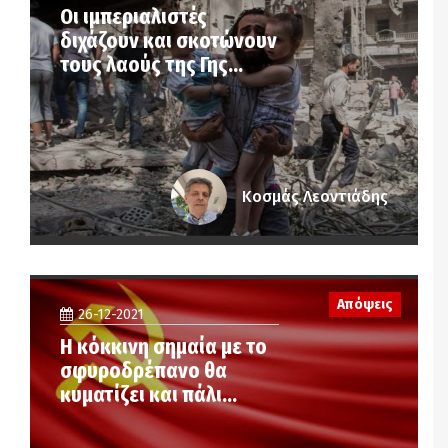
Οι ιμπεριαλιστές
διχάζουν και σκοτώνουν
τους λαούς της Γης…
Κοσμάς Λεοντιάδης
Απόψεις
26-12-2021
Η κόκκινη σημαία με το
σφυροδρέπανο θα
κυματίζει και πάλι…