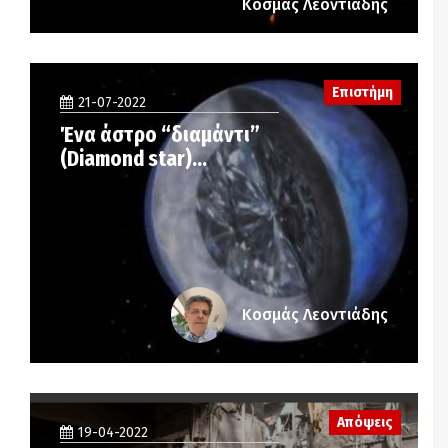
Κοσμάς Λεοντιάδης
Επιστήμη
21-07-2022
Ένα άστρο “διαμάντι”
(Diamond star)…
Κοσμάς Λεοντιάδης
Απόψεις
19-04-2022