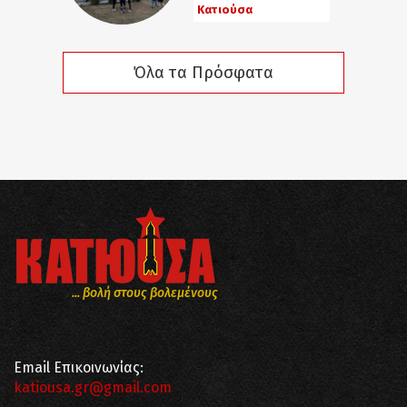
Κατιούσα
Όλα τα Πρόσφατα
... βολή στους βολεμένους
Email Επικοινωνίας:
katiousa.gr@gmail.com