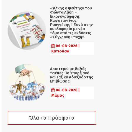
«Άλκης ο ψεύτης» του
Φώντα Λάδη –
Εικονογράφηση:
Κωνσταντίνος
Ρουγγέρης | Ξανά στην
κυκλοφορία με νέο
τόμο από τις εκδόσεις
«Σύγχρονη Εποχή»
06-08-2026 |
Κατιούσα
Αριστεροί με δεξιές
τσέπες: Το Υπαρξιακό
και Ταξικό Αδιέξοδο της
Επιβίωσης
06-08-2026 |
Μώμος
Όλα τα Πρόσφατα