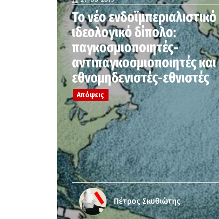
Το νέο ενδοϊμπεριαλιστικό
ιδεολογικό δίπολο:
παγκοσμιοποιητές-
αντιπαγκοσμιοποιητές και
εθνομηδενιστές-εθνιστές
Απόψεις
Πέτρος Σκυθιώτης