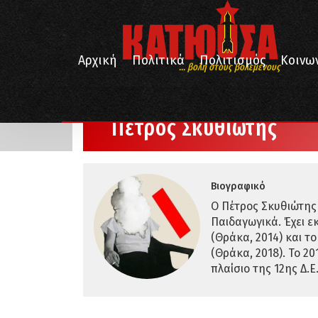
Αρχική
Πολιτικά
Πολιτισμός
Κοινω
... βολή στους βολεμένους
/
Αρχική
Άρθρα από: Πέτρος Σκυθιώτης
Πέτρος Σκυθιώτης
Βιογραφικό
Ο Πέτρος Σκυθιώτης
Παιδαγωγικά. Έχει ε
(Θράκα, 2014) και τ
(Θράκα, 2018). Το 2
πλαίσιο της 12ης Δ.Ε