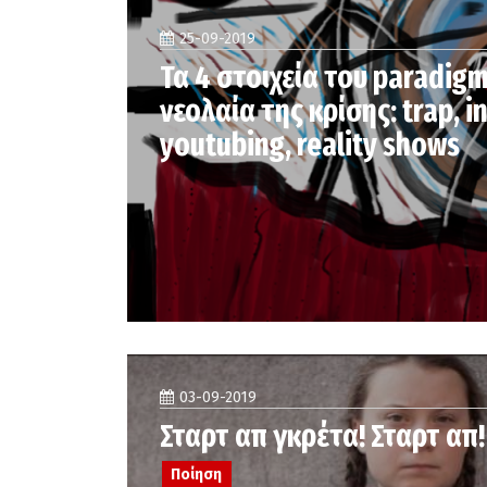
25-09-2019
Τα 4 στοιχεία του paradigm
νεολαία της κρίσης: trap, i
youtubing, reality shows
03-09-2019
Σταρτ απ γκρέτα! Σταρτ απ!
Ποίηση