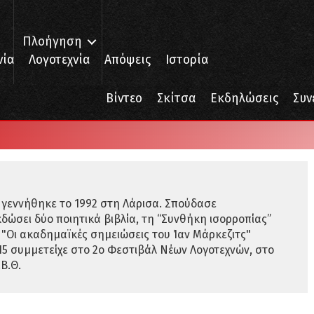
Πλοήγηση
νία
Λογοτεχνία
Απόψεις
Ιστορία
Βίντεο
Σκίτσα
Εκδηλώσεις
Συν
 γεννήθηκε το 1992 στη Λάρισα. Σπούδασε
κδώσει δύο ποιητικά βιβλία, τη “Συνθήκη ισορροπίας”
ο "Οι ακαδημαϊκές σημειώσεις του Ίαν Μάρκεζιτς"
015 συμμετείχε στο 2ο Φεστιβάλ Νέων Λογοτεχνών, στο
.Β.Θ.