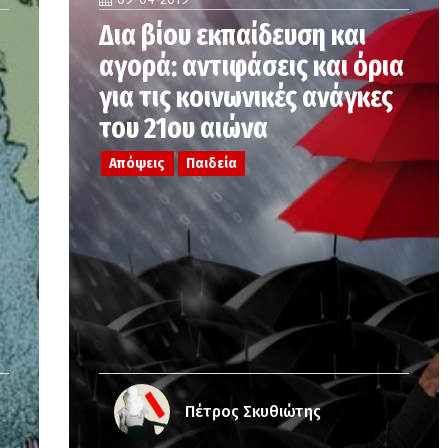
Δια βίου εκπαίδευση και
αγορά: αντιφάσεις και όρια
για τις κοινωνικές ανάγκες
του 21ου αιώνα
Απόψεις
Παιδεία
Πέτρος Σκυθιώτης