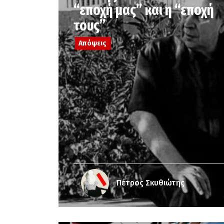
“εποχή μας” και η “εποχή
τους”
Απόψεις
Πέτρος Σκυθιώτης