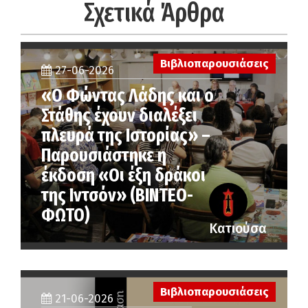
Σχετικά Άρθρα
Βιβλιοπαρουσιάσεις
27-06-2026
«Ο Φώντας Λάδης και ο
Στάθης έχουν διαλέξει
πλευρά της Ιστορίας» –
Παρουσιάστηκε η
έκδοση «Οι έξη δράκοι
της Ιντσόν» (ΒΙΝΤΕΟ-
ΦΩΤΟ)
Κατιούσα
Βιβλιοπαρουσιάσεις
21-06-2026