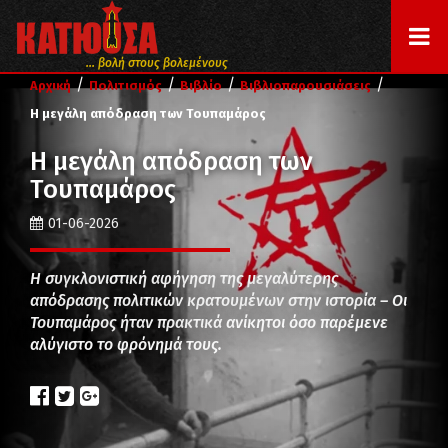
... βολή στους βολεμένους
/
/
/
/
Αρχική
Πολιτισμός
Βιβλίο
Βιβλιοπαρουσιάσεις
Η μεγάλη απόδραση των Τουπαμάρος
Η μεγάλη απόδραση των
Τουπαμάρος
01-06-2026
Η συγκλονιστική αφήγηση της μεγαλύτερης
απόδρασης πολιτικών κρατουμένων στην ιστορία – Οι
Τουπαμάρος ήταν πρακτικά ανίκητοι όσο παρέμενε
αλύγιστο το φρόνημά τους.