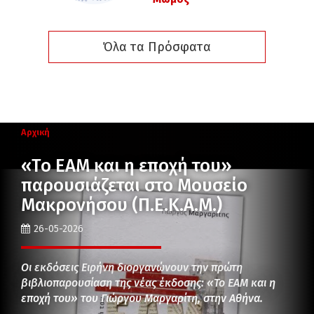
Όλα τα Πρόσφατα
Αρχική
«Το ΕΑΜ και η εποχή του»
παρουσιάζεται στο Μουσείο
Μακρονήσου (Π.Ε.Κ.Α.Μ.)
26-05-2026
Οι εκδόσεις Ειρήνη διοργανώνουν την πρώτη
βιβλιοπαρουσίαση της νέας έκδοσης: «Το ΕΑΜ και η
εποχή του» του Γιώργου Μαργαρίτη, στην Αθήνα.