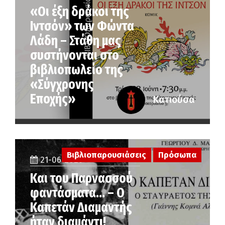
«Οι έξη δράκοι της
Ιντσόν» των Φώντα
Λάδη – Στάθη μας
συστήνονται στο
βιβλιοπωλείο της
«Σύγχρονης
Εποχής»
Κατιούσα
Βιβλιοπαρουσιάσεις
Πρόσωπα
21-06-2026
Και του Παρνασσού
φαντάσματα… – Ο
Καπετάν Διαμαντής
ήταν διαμάντι!