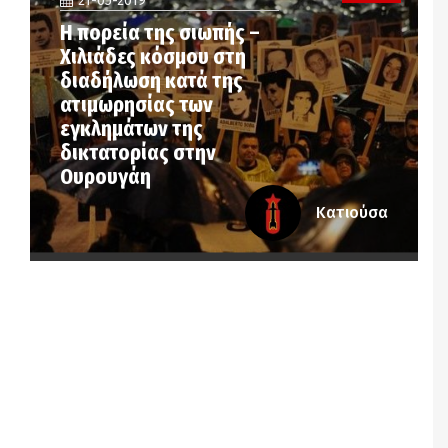
21-05-2019
Η πορεία της σιωπής –
Χιλιάδες κόσμου στη
διαδήλωση κατά της
ατιμωρησίας των
εγκλημάτων της
δικτατορίας στην
Ουρουγάη
Κατιούσα
Notice
: Undefined offset: 3 in
/srv/katiousa/pub_dir/wp-includes/class-wp-
query.php
on line
3403
Notice
: Undefined offset: 4 in
/srv/katiousa/pub_dir/wp-includes/class-wp-