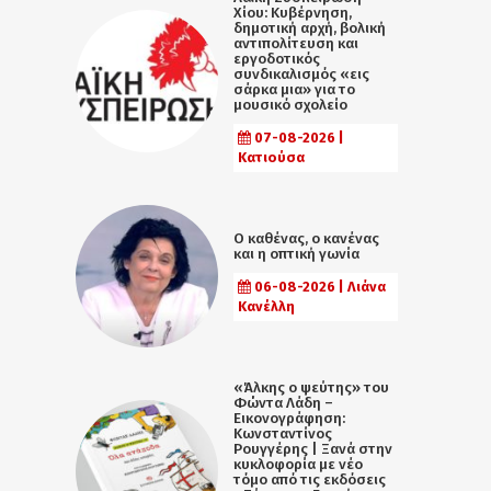
Χίου: Κυβέρνηση,
δημοτική αρχή, βολική
αντιπολίτευση και
εργοδοτικός
συνδικαλισμός «εις
σάρκα μια» για το
μουσικό σχολείο
07-08-2026 |
Κατιούσα
Ο καθένας, ο κανένας
και η οπτική γωνία
06-08-2026 | Λιάνα
Κανέλλη
«Άλκης ο ψεύτης» του
Φώντα Λάδη –
Εικονογράφηση:
Κωνσταντίνος
Ρουγγέρης | Ξανά στην
κυκλοφορία με νέο
τόμο από τις εκδόσεις