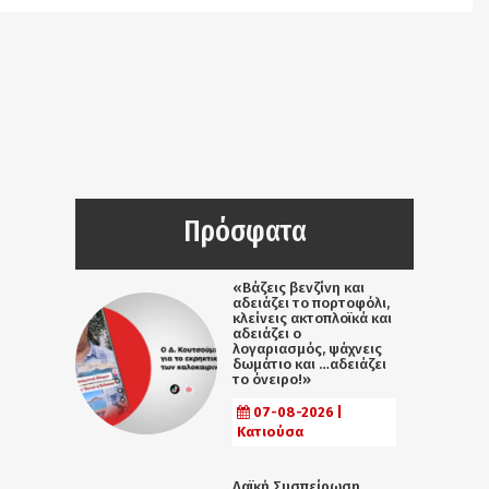
Πρόσφατα
«Βάζεις βενζίνη και
αδειάζει το πορτοφόλι,
κλείνεις ακτοπλοϊκά και
αδειάζει ο
λογαριασμός, ψάχνεις
δωμάτιο και …αδειάζει
το όνειρο!»
07-08-2026 |
Κατιούσα
Λαϊκή Συσπείρωση