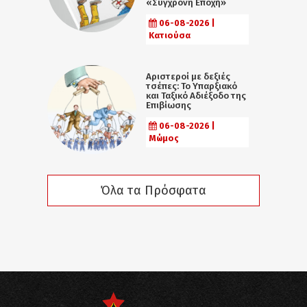
«Σύγχρονη Εποχή»
06-08-2026 |
Κατιούσα
Αριστεροί με δεξιές
τσέπες: Το Υπαρξιακό
και Ταξικό Αδιέξοδο της
Επιβίωσης
06-08-2026 |
Μώμος
Όλα τα Πρόσφατα