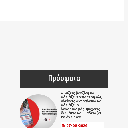
Notice
: Undefined offset: 9 in
/srv/katiousa/pub_dir/wp-includes/class-wp-
query.php
on line
3403
Πρόσφατα
«Βάζεις βενζίνη και
αδειάζει το πορτοφόλι,
κλείνεις ακτοπλοϊκά και
αδειάζει ο
λογαριασμός, ψάχνεις
δωμάτιο και …αδειάζει
το όνειρο!»
07-08-2026 |