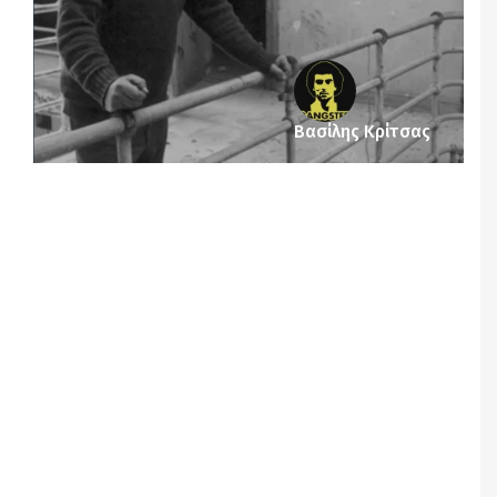
Βασίλης Κρίτσας
Notice
: Undefined offset: 1 in
/srv/katiousa/pub_dir/wp-includes/class-wp-
query.php
on line
3403
Notice
: Undefined offset: 2 in
/srv/katiousa/pub_dir/wp-includes/class-wp-
query.php
on line
3403
Notice
: Undefined offset: 3 in
/srv/katiousa/pub_dir/wp-includes/class-wp-
query.php
on line
3403