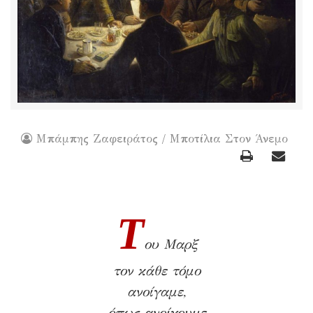
Μπάμπης Ζαφειράτος / Μποτίλια Στον Άνεμο
T
ου Μαρξ
τον κάθε τόμο
ανοίγαμε,
όπως ανοίγουμε