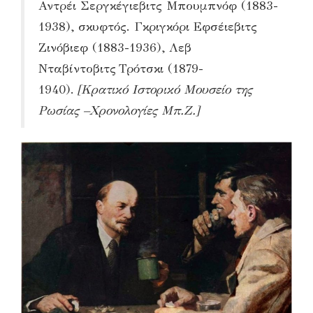
Αντρέι Σεργκέγιεβιτς Μπουμπνόφ (1883-
1938), σκυφτός. Γκριγκόρι Εφσέιεβιτς
Ζινόβιεφ (1883-1936), Λεβ
Νταβίντοβιτς Τρότσκι (1879-
1940).
[Κρατικό Ιστορικό Μουσείο της
Ρωσίας –Χρονολογίες Μπ.Ζ.]