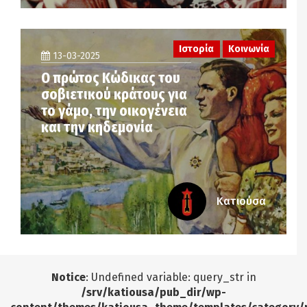
Ιστορία
Κοινωνία
13-03-2025
Ο πρώτος Κώδικας του
σοβιετικού κράτους για
το γάμο, την οικογένεια
και την κηδεμονία
Κατιούσα
Notice
: Undefined variable: query_str in
/srv/katiousa/pub_dir/wp-