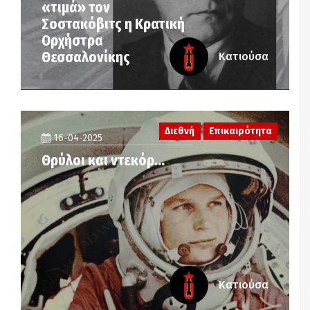
«τιμά» τον
Σοστακόβιτς η Κρατική
Ορχήστρα
Θεσσαλονίκης
Κατιούσα
Διεθνή
Επικαιρότητα
16-04-2025
Θρύλοι και ντεκόρ…
Κατιούσα