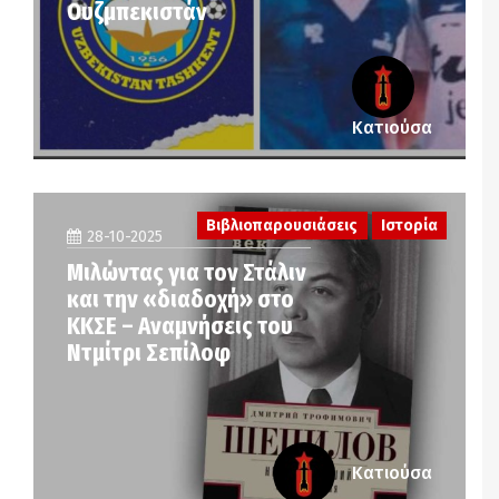
Ουζμπεκιστάν
Κατιούσα
Βιβλιοπαρουσιάσεις
Ιστορία
28-10-2025
Μιλώντας για τον Στάλιν
και την «διαδοχή» στο
ΚΚΣΕ – Αναμνήσεις του
Ντμίτρι Σεπίλοφ
Κατιούσα