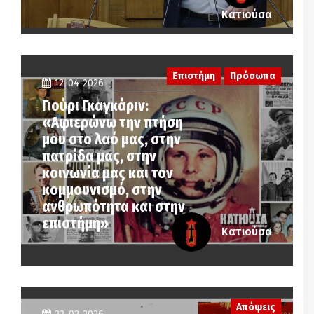
Κατιούσα
Επιστήμη
Πρόσωπα
12-04-2026
Γιούρι Γκαγκάριν:
«Αφιερώνω την πτήση
μου στο λαό μας, στην
πατρίδα μας, στην
κοινωνία μας και τον
κομμουνισμό, στην
ανθρωπότητα και στην
επιστήμη»
Κατιούσα
Απόψεις