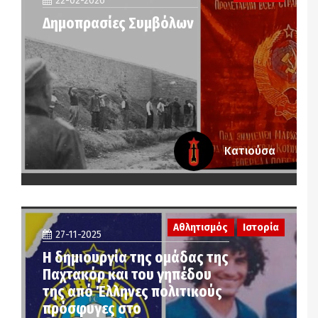
22-02-2026
Δημοπρασίες Συμβόλων
Κατιούσα
Αθλητισμός
Ιστορία
27-11-2025
Η δημιουργία της ομάδας της
Παχτακόρ και του γηπέδου
της από Έλληνες πολιτικούς
πρόσφυγες στο