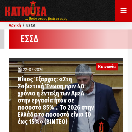
... βολή στους βολεμένους
/
Αρχική
ΕΣΣΔ
ΕΣΣΔ
Κοινωνία
22-07-2026
Νίκος Έξαρχος: «Στη
Σοβιετική Ένωση πριν 40
χρόνια η ένταξη των ΑμεΑ
στην εργασία ήταν σε
ποσοστό 85%… Το 2026 στην
Ελλάδα το ποσοστό είναι 10
έως 15%» (ΒΙΝΤΕΟ)