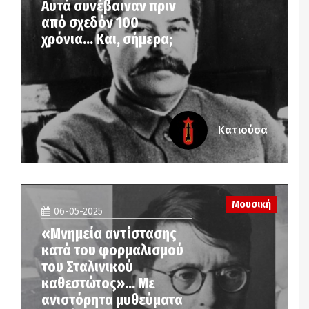
Αυτά συνέβαιναν πριν
από σχεδόν 100
χρόνια… Και, σήμερα;
Κατιούσα
Μουσική
06-05-2025
«Μνημεία αντίστασης
κατά του φορμαλισμού
του Σταλινικού
καθεστώτος»… Με
ανιστόρητα μυθεύματα