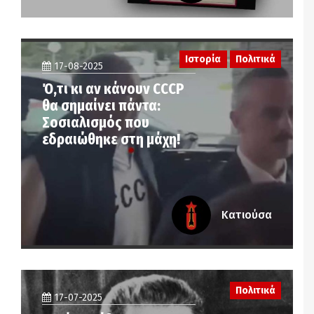
Ιστορία
Πολιτικά
17-08-2025
Ό,τι κι αν κάνουν CCCP
θα σημαίνει πάντα:
Σοσιαλισμός που
εδραιώθηκε στη μάχη!
Κατιούσα
Πολιτικά
17-07-2025