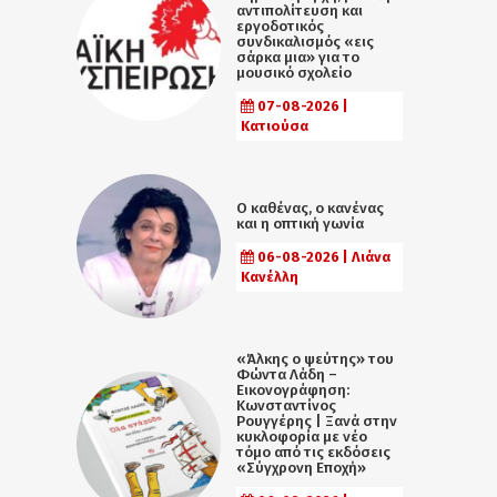
αντιπολίτευση και
εργοδοτικός
συνδικαλισμός «εις
σάρκα μια» για το
μουσικό σχολείο
07-08-2026 |
Κατιούσα
Ο καθένας, ο κανένας
και η οπτική γωνία
06-08-2026 | Λιάνα
Κανέλλη
«Άλκης ο ψεύτης» του
Φώντα Λάδη –
Εικονογράφηση:
Κωνσταντίνος
Ρουγγέρης | Ξανά στην
κυκλοφορία με νέο
τόμο από τις εκδόσεις
«Σύγχρονη Εποχή»