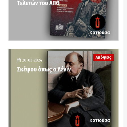
Τελετών του ΑΠΘ
Κατιούσα
Απόψεις
20-03-2024
Σκέψου όπως ο Λένιν
Κατιούσα