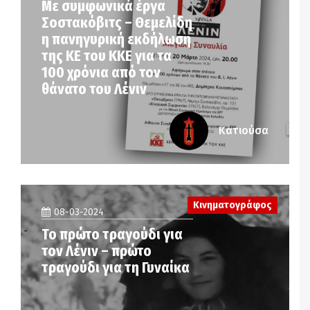
Με συμφωνικά έργα
Σοστακόβιτς – Θεμελίδη
η πανηγυρική εκδήλωση
της ΚΕ του ΚΚΕ για τα
100 χρόνια από τον
θάνατο του Λένιν
Κατιούσα
Κινηματογράφος
08-03-2024
Το πρώτο τραγούδι για
τον Λένιν – πρώτο
τραγούδι για τη Γυναίκα