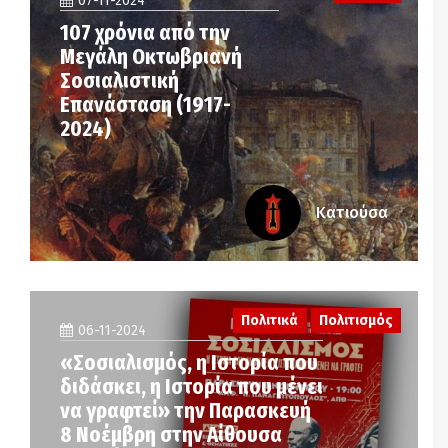
07-11-2024
107 χρόνια από την
Μεγάλη Οκτωβριανή
Σοσιαλιστική
Επανάσταση (1917-
2024)
Κατιούσα
Πολιτικά
Πολιτισμός
06-11-2024
«Σοσιαλισμός, η Ιστορία που
διδάσκει, η Ιστορία που μένει
να γραφτεί» την Παρασκευή
8 Νοέμβρη στην Αίθουσα