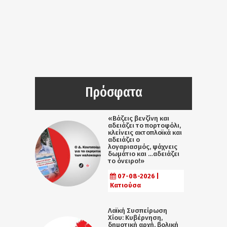
Πρόσφατα
«Βάζεις βενζίνη και
αδειάζει το πορτοφόλι,
κλείνεις ακτοπλοϊκά και
αδειάζει ο
λογαριασμός, ψάχνεις
δωμάτιο και …αδειάζει
το όνειρο!»
07-08-2026 |
Κατιούσα
Λαϊκή Συσπείρωση
Χίου: Κυβέρνηση,
δημοτική αρχή, βολική