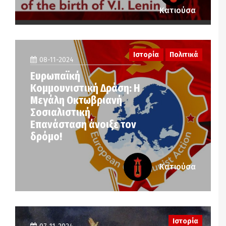
Κατιούσα
Ιστορία
Πολιτικά
08-11-2024
Ευρωπαϊκή
Κομμουνιστική Δράση: Η
Μεγάλη Οκτωβριανή
Σοσιαλιστική
Επανάσταση άνοιξε τον
δρόμο!
Κατιούσα
Ιστορία