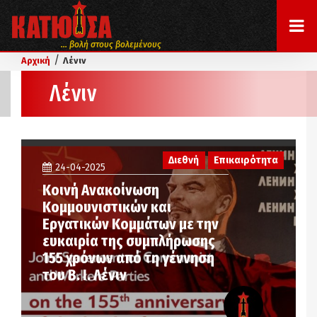
... βολή στους βολεμένους
/
Αρχική
Λένιν
Λένιν
Διεθνή
Επικαιρότητα
24-04-2025
Κοινή Ανακοίνωση
Κομμουνιστικών και
Εργατικών Κομμάτων με την
ευκαιρία της συμπλήρωσης
155 χρόνων από τη γέννηση
του Β. Ι. Λένιν