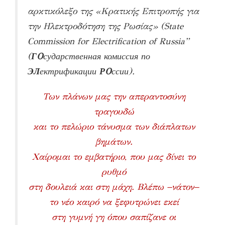
αρκτικόλεξο της «Κρατικής Επιτροπής για
την Ηλεκτροδότηση της Ρωσίας» (State
Commission for Electrification of Russia”
(
ГO
сударственная комиссия по
ЭЛ
ектрификации
РO
ссии).
Των πλάνων μας την απεραντοσύνη
τραγουδώ
και το πελώριο τάνυσμα των διάπλατων
βημάτων.
Χαίρομαι το εμβατήριο, που μας δίνει το
ρυθμό
στη δουλειά και στη μάχη. Βλέπω −νάτον−
το νέο καιρό να ξεφυτρώνει εκεί
στη γυμνή γη όπου σαπίζανε οι