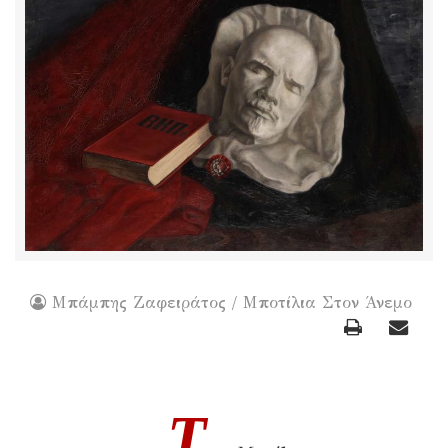
Μπάμπης Ζαφειράτος / Μποτίλια Στον Άνεμο
T