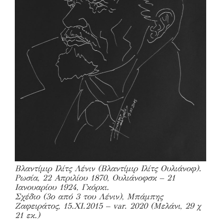
Βλαντίμιρ Ιλίτς Λένιν (Βλαντίμιρ Ιλίτς Ουλιάνοφ).
Ρωσία, 22 Απριλίου 1870, Ουλιάνοφσκ – 21
Ιανουαρίου 1924, Γκόρκι.
Σχέδιο (3ο από 3 του Λένιν), Μπάμπης
Ζαφειράτος, 15.XI.2015 – var. 2020 (Μελάνι, 29 χ
21 εκ.)