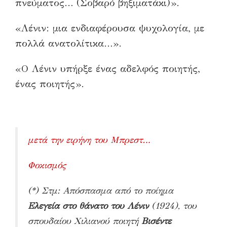
πνεύματος… (Σοβαρό βηξιματάκι)».
«Λένιν: μια ενδιαφέρουσα ψυχολογία, με
πολλά ανατολίτικα…».
«Ο Λένιν υπήρξε ένας αδελφός ποιητής,
ένας ποιητής».
μετά την ειρήνη του Μπρεστ…
Φοκισμός
(*) Στμ: Απόσπασμα από το ποίημα
Ελεγεία στο θάνατο του Λένιν
(1924), του
σπουδαίου Χιλιανού ποιητή
Βισέντε