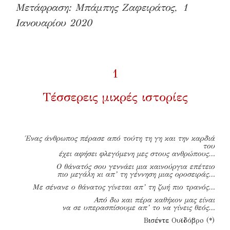
Μετάφραση: Μπάμπης Ζαφειράτος, 1
Ιανουαρίου 2020
1
Τέσσερεις μικρές ιστορίες
Ένας άνθρωπος πέρασε από τούτη τη γη
και την καρδιά
του
έχει αφήσει φλεγόμενη μες στους ανθρώπους…
Ο θάνατός σου γεννάει μια καινούργια επέτειο
πιο μεγάλη κι απ’ τη γέννηση μιας οροσειράς…
Με σένανε ο θάνατος γίνεται απ’ τη ζωή πιο τρανός…
Από δω και πέρα καθήκον μας είναι
να σε υπερασπίσουμε απ’ το να γίνεις θεός…
Βισέντε Ουϊδόβρo (*)