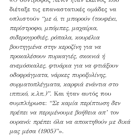
διέταξε τις επαναστατικές ομάδες να
οπλιστούν
“με ό, τι μπορούν (τουφέκι,
περίστροφο, μπόμπες, μαχαίρια,
σιδερογροθιές, ρόπαλα, κουρέλια
βουτηγμένα στην κεροζίνη για να
προκαλέσουν πυρκαγιές, σκοινιά ή
ανεμόσκαλες, φτυάρια για να φτιάξουν
οδοφράγματα, νάρκες πυροξυλίνης,
συρματοπλέγματα, καρφιά ενάντια στο
ιππικό, κ.λπ.)”
. Και ήταν αυτός που
συμπλήρωσε:
“Σε καμία περίπτωση δεν
πρέπει να περιμένουμε βοήθεια απ’ τον
ουρανό: πρέπει όλα να αποκτηθούν με δικά
μας μέσα (1905)”
».