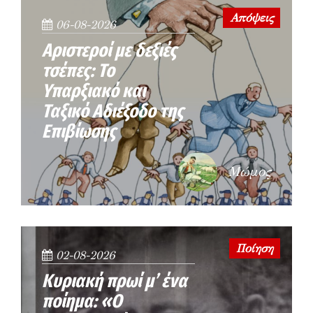
Απόψεις
06-08-2026
Αριστεροί με δεξιές
τσέπες: Το
Υπαρξιακό και
Ταξικό Αδιέξοδο της
Επιβίωσης
Μώμος
Ποίηση
02-08-2026
Κυριακή πρωί μ’ ένα
ποίημα: «Ο