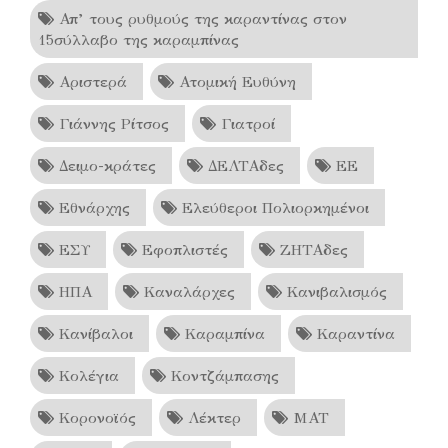
Απ’ τους ρυθμούς της καραντίνας στον
15σύλλαβο της καραμπίνας
Αριστερά
Ατομική Ευθύνη
Γιάννης Ρίτσος
Γιατροί
Δειμο-κράτες
ΔΕΛΤΑδες
ΕΕ
Εθνάρχης
Ελεύθεροι Πολιορκημένοι
ΕΣΥ
Εφοπλιστές
ΖΗΤΑδες
ΗΠΑ
Καναλάρχες
Κανιβαλισμός
Κανίβαλοι
Καραμπίνα
Καραντίνα
Κολέγια
Κοντζάμπασης
Κορονοϊός
Λέκτερ
ΜΑΤ