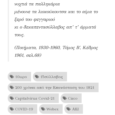
νυχτιά τα παλληκάρια
μένουνε τα λιοκούκουτσα και το αίμα το
ξερό του φεγγαριού
κι ο δεκαπεντασύλλαβος απ’ τ’ άρματά
τους.
(Ποιήματα, 1930-1960, Τόμος B΄, Kέδρος
1961, σελ.68)
10ωρο
15σύλλαβος
200 χρόνια από την Επανάσταση του 1821
Capitalvirus Covid-21
Cisco
COVID-19
Webex
ΑΕΙ