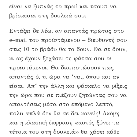
είναι να ξυπνάς το πρωί και τσο
υ
π να
βρίσκεσαι στη δουλειά σου
;
Εντάξει δε λέω, αν απαντάς πρώτος
στο
e
–
mail
του πρ
οϊ
στάμενου – διευθυντή σου
στις 10 το βράδυ θα το δο
υ
ν
.
Θα σε δουν,
κι ας έχουν ξεχάσει τη φάτσα σου οι
προ
ϊ
στάμενοι
. Θ
α διαπιστώσουν πως
απαντάς ό, τι ώρα ν
α ‘
ναι, όπου και
αν
είσαι
.
Απ
‘
τ
ην
άλλη και φάσκελο να ρίξεις
την ώρα που σε πιέζουν ζητώντας σου να
απαντήσεις μέσα στ
ο
επόμενο λεπτό
,
πολύ απλά δεν θα σε δει κανείς!
Ακόμη
και η κλασική έκφραση «αυτός ξύνει τ
α
τέτοια
του στη δουλειά» θα χάσει κάθε