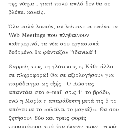
της νόημα , γιατ
ί
πολύ απλά δεν θα σε
βλέπει κανε
ί
ς
.
Όλα καλά λοιπόν, αν λείπανε κι εκείνα τα
Web Meetings
που πληθαίνουν
καθημερινά
,
τα νέα σου εργασιακά
δεδομένα θα φάνταζαν
“
ιδανικά
“
!
Θαρρείς πως τη γλύτωσες ε
;
Κάθε άλλο
σε πληροφορώ!
Θα σε αξιολογήσουν γι
α
παράδειγμα ως εξής : Ο Κώστας
απαντάει στο
e
–
mail
στις 11 το βράδυ
,
εν
ώ
η Μαρία η απαράδεκτη
μετά
τις 5 το
απόγευμα το «κλείνει το μαγαζί»
.
Θα σου
ζητήσουν
δύο
και τρε
ι
ς φορές
περισσότερα απ
ό
όσα έκανες πρ
ι
ν , χωρίς