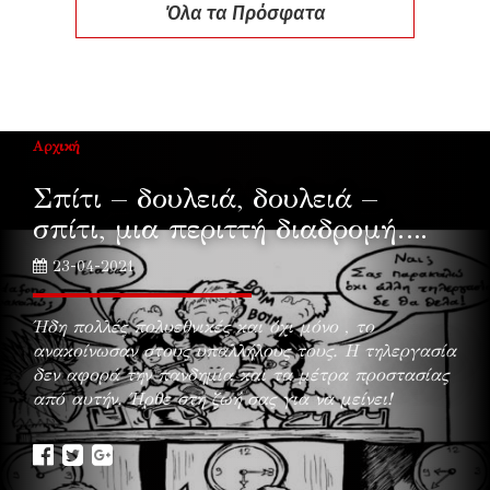
Όλα τα Πρόσφατα
Αρχική
Σπίτι – δουλειά, δουλειά –
σπίτι, μια περιττή διαδρομή….
23-04-2021
Ήδη πολλές πολυεθνικές και όχι μόνο , το
ανακοίνωσαν στους υπαλλήλους τους. Η τηλεργασία
δεν αφορά την πανδημία και τα μέτρα προστασίας
από αυτήν. Ήρθε στη ζωή σας για να μείνει!