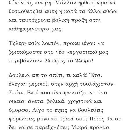
θέλοντας και μ
η.
Μάλλον ήρθε η ώρα να
θεσμοθετηθεί αυτή η κατά τα άλλα αθώα
και ταυτόχρονα βολική πράξη στην
καθημερινότητα μας.
Τηλεργασία λοιπόν
,
προκειμένου να
βρισκόμαστε στο νέο «εργασιακό μας
περιβάλλον» 24 ώρες το 24ωρο!
Δουλειά απ το σπίτι,
τι καλά
!
Έτσι
έλεγαν μερικοί, στην αρχή τουλάχιστον
.
Σπίτι.
Εκεί που όλα φαντάζουν τόσο
οικεία,
άνετα, βολικά, χρηστικά και
όμορφα
.
Λίγο το έχεις να δουλεύεις
φορώντας μόνο το βρακί σου
;
Ποι
ο
ς θα σε
δε
ι
να σε
παρεξηγήσει
;
Μικρό
πράγμα