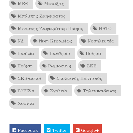
ΜΕΘ
Μεταξάς
Μπάμπης Ζαφειράτος
Μπάμπης Ζαφειράτος: Ποίηση
ΝΑΤΟ
ΝΔ
Νίκη Κεραμέως
Νοσηλευτές
Παιδεία
Πανδημία
Ποίημα
Ποίηση
Ρωμιοσύνη
ΣΕΒ
ΣΕΒ-αστοί
Στυλιανός Παττακός
ΣΥΡΙΖΑ
Σχολεία
Τηλεκπαίδευση
Χούντα
Facebook
Twitter
Google+