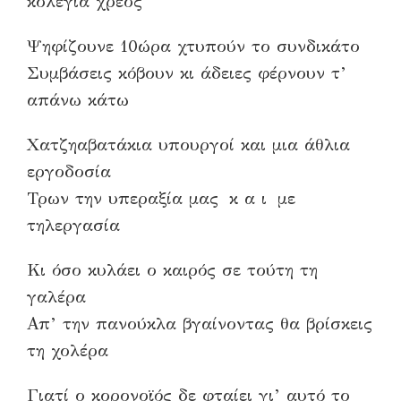
κολέγια χρέος
Ψηφίζουνε 10ώρα χτυπούν το συνδικάτο
Συμβάσεις κόβουν κι άδειες φέρνουν τ’
απάνω κάτω
Χατζηαβατάκια υπουργοί και μια άθλια
εργοδοσία
Τρων την υπεραξία μας κ α ι με
τηλεργασία
Κι όσο κυλάει ο καιρός σε τούτη τη
γαλέρα
Απ’ την πανούκλα βγαίνοντας θα βρίσκεις
τη χολέρα
Γιατί ο κορονοϊός δε φταίει γι’ αυτό το