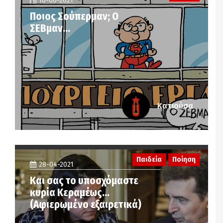
10-06-2021
Ποιος Σούπερμαν; Ο
ΣΕΒμαν…
Κατιούσα
Παιδεία
Ποίηση
28-04-2021
Και σας το υποσχόμαστε
κυρία Κεραμέως…
(Αφιερωμένο εξαιρετικά)