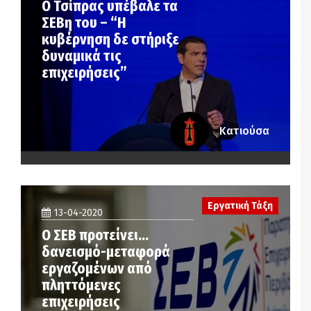
Ο Τσίπρας υπέβαλε τα
ΣΕΒη του – “Η
κυβέρνηση δε στήριξε
δυναμικά τις
επιχειρήσεις”
Κατιούσα
Εργατική Τάξη
13-04-2020
Ο ΣΕΒ προτείνει…
δανεισμό-μεταφορά
εργαζομένων από
πληττόμενες
επιχειρήσεις