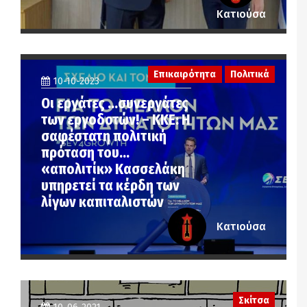
Κατιούσα
Επικαιρότητα
Πολιτικά
10-10-2023
Oι εργάτες …συνεργάτες
των εργοδοτών! – ΚΚΕ: Η
σαφέστατη πολιτική
πρόταση του…
«απολιτίκ» Κασσελάκη
υπηρετεί τα κέρδη των
λίγων καπιταλιστών
Κατιούσα
Σκίτσα