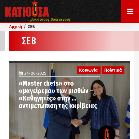
... βολή στους βολεμένους
/
Αρχική
ΣΕΒ
ΣΕΒ
Κοινωνία
Πολιτικά
24-06-2025
«Master chefs» στο
«μαγείρεμα» των μισθών –
«Καθηγητές» στην …
αντιμετώπιση της ακρίβειας