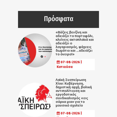
Πρόσφατα
«Βάζεις βενζίνη και
αδειάζει το πορτοφόλι,
κλείνεις ακτοπλοϊκά και
αδειάζει ο
λογαριασμός, ψάχνεις
δωμάτιο και …αδειάζει
το όνειρο!»
07-08-2026 |
Κατιούσα
Λαϊκή Συσπείρωση
Χίου: Κυβέρνηση,
δημοτική αρχή, βολική
αντιπολίτευση και
εργοδοτικός
συνδικαλισμός «εις
σάρκα μια» για το
μουσικό σχολείο
07-08-2026 |