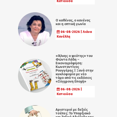
Κατιούσα
Ο καθένας, ο κανένας
και η οπτική γωνία
06-08-2026 | Λιάνα
Κανέλλη
«Άλκης ο ψεύτης» του
Φώντα Λάδη –
Εικονογράφηση:
Κωνσταντίνος
Ρουγγέρης | Ξανά στην
κυκλοφορία με νέο
τόμο από τις εκδόσεις
«Σύγχρονη Εποχή»
06-08-2026 |
Κατιούσα
Αριστεροί με δεξιές
τσέπες: Το Υπαρξιακό
και Ταξικό Αδιέξοδο της