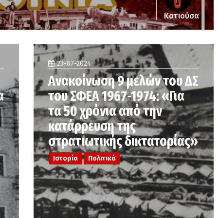
Κατιούσα
23-07-2024
Ανακοίνωση 9 μελών του ΔΣ
α
του ΣΦΕΑ 1967-1974: «Για
τα 50 χρόνια από την
κατάρρευση της
στρατιωτικής δικτατορίας»
Ιστορία
Πολιτικά