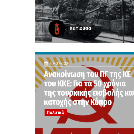
Κατιούσα
20-07-2024
Ανακοίνωση του ΠΓ της ΚΕ
του ΚΚΕ: Για τα 50 χρόνια
της τουρκικής εισβολής κα
κατοχής στην Κύπρο
Πολιτικά