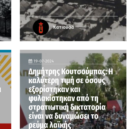
Κατιούσα
19-07-2024
Δημήτρης Κουτσούμπας: Η
καλύτερη τιμή σε όσους
ι
εξορίστηκαν και
φυλακίστηκαν από τη
στρατιωτική δικτατορία
είναι να δυναμώσει το
ρεύμα λαϊκής