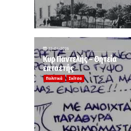
22-04-2026
Κυρ Παντελής – Θητεία
επταετής
Πολιτικά
Σκίτσα