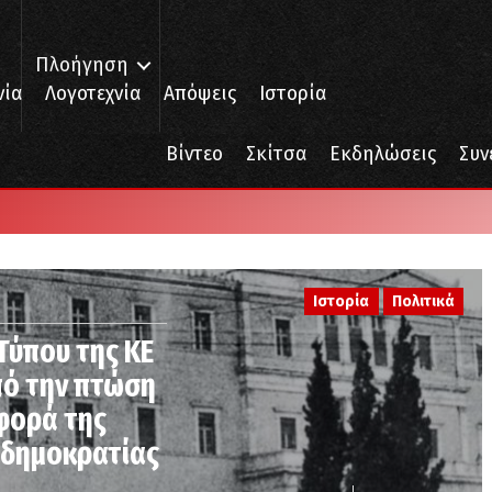
Πλοήγηση
νία
Λογοτεχνία
Απόψεις
Ιστορία
Βίντεο
Σκίτσα
Εκδηλώσεις
Συν
Ιστορία
Πολιτικά
Τύπου της ΚΕ
από την πτώση
αφορά της
 δημοκρατίας