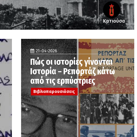
Κατιούσα
21-04-2026
Πώς οι ιστορίες γίνονται
Ιστορία – Ρεπορτάζ κάτω
από τις ερπύστριες
Βιβλιοπαρουσιάσεις