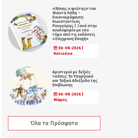
«Άλκης ο ψεύτης» του
Φώντα Λάδη –
Εικονογράφηση:
Κωνσταντίνος
Ρουγγέρης | Ξανά στην
κυκλοφορία με νέο
τόμο από τις εκδόσεις
«Σύγχρονη Εποχή»
06-08-2026 |
Κατιούσα
Αριστεροί με δεξιές
τσέπες: Το Υπαρξιακό
και Ταξικό Αδιέξοδο της
Επιβίωσης
06-08-2026 |
Μώμος
Όλα τα Πρόσφατα