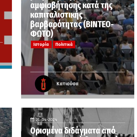
αμφισβήτησης κατά της
καπιταλιστικής
βαρβαρότητας (ΒΙΝΤΕΟ-
ΦΩΤΟ)
Ιστορία
Πολιτικά
Κατιούσα
21-04-2024
Ορισμένα διδάγματα από