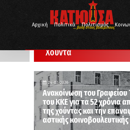
Αρχική
Πολιτικά
Πολιτισμός
Κοινω
... βολή στους βολεμένους
/
Αρχική
Χούντα
Χούντα
24-07-2026
Ανακοίνωση του Γραφείου 
του ΚΚΕ για τα 52 χρόνια 
της χούντας και την επαν
αστικής κοινοβουλευτικής