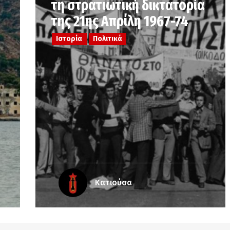
τη στρατιωτική δικτατορία
της 21ης Απρίλη 1967-74
Ιστορία
Πολιτικά
Κατιούσα