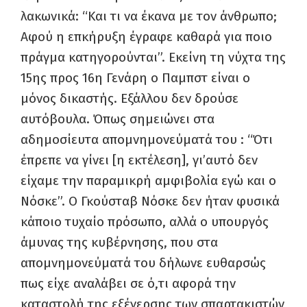
λακωνικά: “Και τι να έκανα με τον άνθρωπο;
Αφού η επκήρυξη έγραφε καθαρά για ποιο
πράγμα κατηγορούνται”. Εκείνη τη νύχτα της
15ης προς 16η Γενάρη ο Παμπστ είναι ο
μόνος δικαστής. Εξάλλου δεν δρούσε
αυτόβουλα. Όπως σημειώνει στα
αδημοσίευτα απομνημονεύματά του : “Ότι
έπρεπε να γίνει [η εκτέλεση], γι’αυτό δεν
είχαμε την παραμικρή αμφιβολία εγώ και ο
Νόσκε”. Ο Γκούσταβ Νόσκε δεν ήταν φυσικά
κάποιο τυχαίο πρόσωπο, αλλά ο υπουργός
άμυνας της κυβέρνησης, που στα
απομνημονεύματά του δήλωνε ευθαρσώς
πως είχε αναλάβει σε ό,τι αφορά την
καταστολή της εξέγερσης των σπαρτακιστών