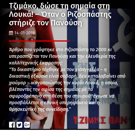
Τζιμάκο, δώσε τη σημαία στη
Λουκά! – Όταν ο Ριζοσπάστης
στήριζε τον Πανούση
14-01-2018
Άρθρο που γράφτηκε στο Ριζοσπάστη το 2000 κι
υπερασπίζεται τον Πανούση και την ελευθερία της
καλλιτεχνικής έκφρασης:
“Το δικαστήριο τάχθηκε με τον εισαγγελέα – η
δικαστική εξουσία είναι σοβαρή, δεν καταλαβαίνει από
χιούμορ – ικανοποιώντας την κυρία Λουκά, η οποία,
βλέποντας την αφίσα της σημαίας με το
σφυροδρέπανο στη θέση του σταυρού, ένιωσε να
προσβάλλεται η εθνική υπερηφάνεια και η
θρησκευτική της συνείδηση.”