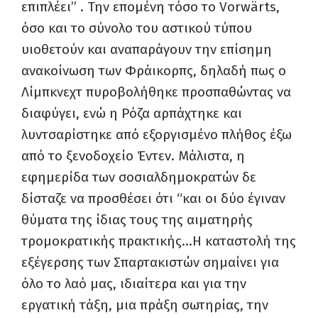
επιπλέει” . Την επομένη τόσο το Vorwärts,
όσο και το σύνολο του αστικού τύπου
υιοθετούν και αναπαράγουν την επίσημη
ανακοίνωση των Φράικορπς, δηλαδή πως ο
Λίμπκνεχτ πυροβολήθηκε προσπαθώντας να
διαφύγει, ενώ η Ρόζα αρπάχτηκε και
λυντσαρίστηκε από εξοργισμένο πλήθος έξω
από το ξενοδοχείο Έντεν. Μάλιστα, η
εφημερίδα των σοσιαλδημοκρατών δε
δίσταζε να προσθέσει ότι “και οι δύο έγιναν
θύματα της ίδιας τους της αιματηρής
τρομοκρατικής πρακτικής…Η καταστολή της
εξέγερσης των Σπαρτακιστών σημαίνει για
όλο το λαό μας, ιδιαίτερα και για την
εργατική τάξη, μια πράξη σωτηρίας, την