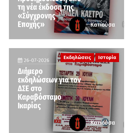
τη νέα έκδοση της
«Σύγχρονης
Εποχής»
Κατιούσα
Εκδηλώσεις
Ιστορία
26-07-2026
Διήμερο
εκδηλώσεων για τον
ΔΣΕ στο
Καραβόσταμο
Ικαρίας
Κατιούσα