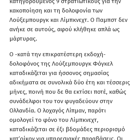
κατηγορούμενος 9 στρατιωτικούς για την
κακοποίηση και τη δολοφονία των
Λούξεμπουργκ και Λίμπκνεχτ. Ο Παμπστ δεν
ανήκε σε αυτούς, αφού κλήθηκε απλά ως
μάρτυρας.
Ο -κατά την επικρατέστερη εκδοχή-
δολοφόνος της Λούξεμπουργκ Φόγκελ
καταδικάζεται για ήσσονος σημασίας
αδικήματα σε συνολικά δύο έτη και τέσσερις
μήνες, ποινή που δε θα εκτίσει ποτέ, καθώς
συνάδελφοι του τον φυγαδεύουν στην
Ολλανδία. Ο λοχαγός Λίπμαν, παρότι
ομολογεί το φόνο του Λίμπκνεχτ,
καταδικάζεται σε έξι βδομάδες περιορισμό
κατ’οίκον για υπηρεσιακές παραβάσεις. Οι