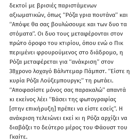
δεκτοί με βρισιές παριστάμενων
αξιωματικών, όπως “Ρόζα γρια πουτάνα” και
“Απόψε θα σας βουλώσουμε και των δυο τα
στόματα”. Οι δυο τους μεταφέρονται στον
πρώτο όροφο του κτιρίου, όπου ενώ ο Πικ
περιμένει φρουρούμενος στο διάδρομο, η
Ρόζα μεταφέρεται για “ανάκριση” στον
38χρονο λοχαγό Βάλντεμαρ Πάμπστ. “Είστε η
κυρία Ρόζα Λούξεμπουργκ;” τη ρωτάει.
“Αποφασίστε μόνος σας παρακαλώ” απαντά
κι εκείνος λέει “Βάσει της φωτογραφίας
[στην επικήρυξη] πρέπει να είστε εσείς”. Η
ανάκριση τελειώνει εκεί κι η Ρόζα αρχίζει να
διαβάζει το δεύτερο μέρος του Φάουστ του
Γκαίτε.