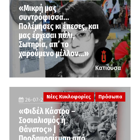
«Μικρή μας
συντρόφισσα…
Πολέμησες κι έπεσες, και
μας έρχεσαι πάλι,
Σωτηρία, απ’ το
χαρούμενο μέλλον…»
Κατιούσα
Νέες Κυκλοφορίες
Πρόσωπα
26-07-2026
«Φιδέλ Κάστρο –
Σοσιαλισμός ή
Θάνατος» |
Προδημοσίευση από