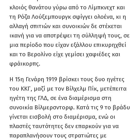
κλοιός θανάτου γύρω από το Λίμπκνεχτ και
τη Ρόζα Λούξεμπουργκ σφίγγει ολοένα, κι η
αλλαγή σπιτιών και συνοικιών δε στέκεται
ικανή για να αποτρέψει τη σύλληψή τους, σε
μια περίοδο που είχαν εξάλλου επικυρηχθεί
και το Βερολίνο είχε γεμίσει χαφιέδες και
φράικορπς.
Η 15η Γενάρη 1919 βρίσκει τους δυο ηγέτες
του ΚΚΓ, μαζί με τον Βίλχελμ Πίκ, μετέπειτα
ηγέτη της ΓΛΔ, σε ένα διαμέρισμα στη
συνοικία Βίλμερσντορφ. Κατά τις 9 το βράδυ
γίνεται εισβολή στο διαμέρισμα, ενώ οι
πλαστές ταυτότητες δεν επαρκούν για να
παραπλανήσουν τους στρατιώτες με