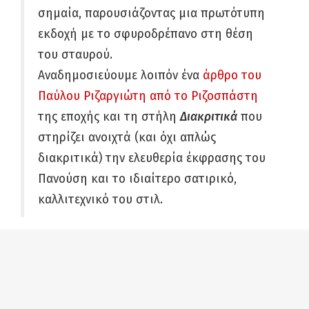
σημαία, παρουσιάζοντας μια πρωτότυπη
εκδοχή με το σφυροδρέπανο στη θέση
του σταυρού.
Αναδημοσιεύουμε λοιπόν ένα
άρθρο του
Παύλου Ριζαργιώτη από το Ριζοσπάστη
της εποχής και τη στήλη
Διακριτικά
που
στηρίζει ανοιχτά (και όχι απλώς
διακριτικά) την ελευθερία έκφρασης του
Πανούση και το ιδιαίτερο σατιρικό,
καλλιτεχνικό του στιλ.
Δε γελάμε εύκολα στη σημερινή εποχή του
καθημερινού άγχους, της συνεχούς
στενοχώριας, της «κυριλάτης
σοβαροφάνειας» και της «χυδαίας