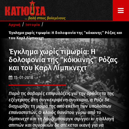
... βολή στους βολεμένους
/
/
Αρχική
Ιστορία
Έγκλημα χωρίς τιμωρία: Η δολοφονία της “κόκκινης” Ρόζας και
του Καρλ Λίμπκνεχτ
Έγκλημα χωρίς τιμωρία: Η
δολοφονία της “κόκκινης” Ρόζας
και του Καρλ Λίμπκνεχτ
15-01-2018
Παρά τις σοβαρές επιφυλάξεις για την ορθότητα της
εξέγερσης στη συγκεκριμένη συγκυρία, η Ρόζα δε
διαχωρίζει τη μοίρα της από εκείνη των υπολοίπων
επαναστατών. Ο κλοιός θανάτου γύρω από το
Λίμπκνεχτ και τη Λούξεμπουργκ σφίγγει κι η αλλαγή
σπιτιών και συνοικιών δε στέκεται ικανή για να