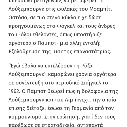
υπεύθυνο μεταγωγών, να μεταφέρει τη
Λούξεμπουργκ στις φυλακές του Μοαμπίτ.
Ωστόσο, σε πιο στενό κύκλο είχε δώσει
προηγουμένως στο Φόγκελ και τους άνδρες
του -όλοι εθελοντές, όπως υποστήριξε
αργότερα ο Παμπστ- μια άλλη εντολή:
Εξολόθρευση της μισητής επαναστάτριας.
“Εγώ έβαλα να εκτελέσουν τη Ρόζα
Λούξεμπουργκ” καμαρώνει χρόνια αργότερα
σε συνέντευξη στο περιοδικό Σπήγκελ το
1962. Ο Παμπστ θεωρεί πως η δολοφονία της
Λούξεμπουργκ και του Λίμπκνεχτ, την οποία
επίσης διέταξε, έσωσε τη Γερμανία από τον
κομμουνισμό. Στην ερώτηση, γιατί δεν τους
παρέδωσε σε στρατοδικείο, ανταπαντά