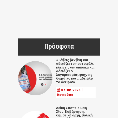
Πρόσφατα
«Βάζεις βενζίνη και
αδειάζει το πορτοφόλι,
κλείνεις ακτοπλοϊκά και
αδειάζει ο
λογαριασμός, ψάχνεις
δωμάτιο και …αδειάζει
το όνειρο!»
07-08-2026 |
Κατιούσα
Λαϊκή Συσπείρωση
Χίου: Κυβέρνηση,
δημοτική αρχή, βολική