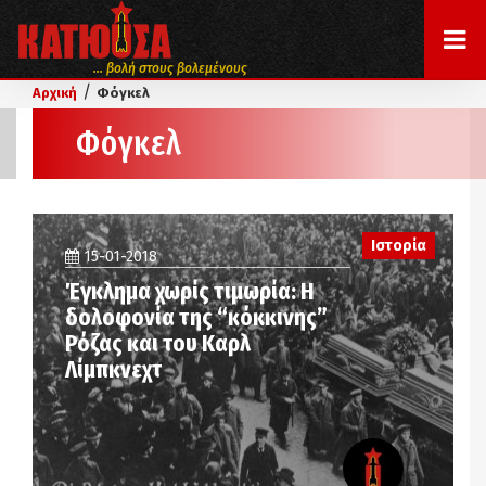
... βολή στους βολεμένους
/
Αρχική
Φόγκελ
Φόγκελ
Ιστορία
15-01-2018
Έγκλημα χωρίς τιμωρία: Η
δολοφονία της “κόκκινης”
Ρόζας και του Καρλ
Λίμπκνεχτ