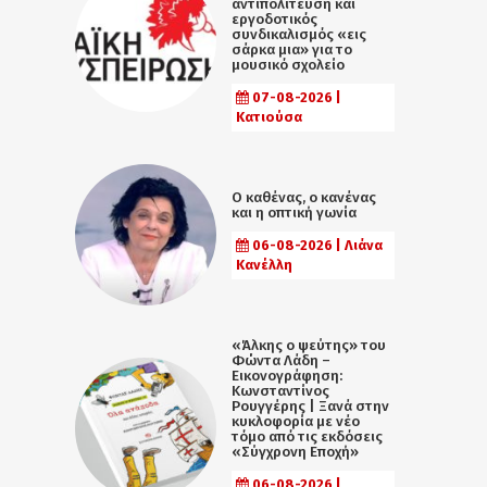
αντιπολίτευση και
εργοδοτικός
συνδικαλισμός «εις
σάρκα μια» για το
μουσικό σχολείο
07-08-2026 |
Κατιούσα
Ο καθένας, ο κανένας
και η οπτική γωνία
06-08-2026 | Λιάνα
Κανέλλη
«Άλκης ο ψεύτης» του
Φώντα Λάδη –
Εικονογράφηση:
Κωνσταντίνος
Ρουγγέρης | Ξανά στην
κυκλοφορία με νέο
τόμο από τις εκδόσεις
«Σύγχρονη Εποχή»
06-08-2026 |