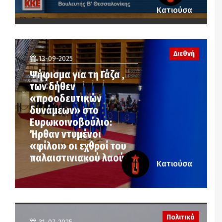
Κατιούσα
Διεθνή
13-09-2025
Ψήφισμα για τη Γάζα ,
των δήθεν
«προοδευτικών
δυνάμεων» στο
Ευρωκοινοβούλιο:
Ήρθαν ντυμένοι
«φίλοι» οι εχθροί του
παλαιστινιακού λαού…
Κατιούσα
Πολιτικά