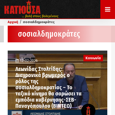
... βολή στους βολεμένους
/
Αρχική
σοσιαλδημοκράτες
σοσιαλδημοκράτες
Κοινωνία
12-02-2026
Λεωνίδας Στολτίδης:
Διαχρονικά βρωμερός ο
ρόλος της
σοσιαλδημοκρατίας – Το
ταξικό κίνημα θα σαρώσει τα
εμπόδια κυβέρνησης-ΣΕΒ-
Παναγόπουλου (ΒΙΝΤΕΟ)