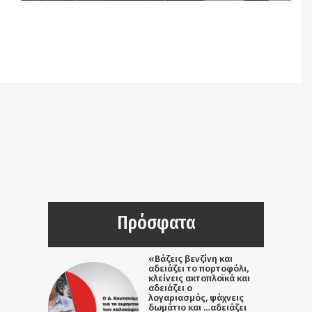
Notice
: Undefined offset: 9 in
/srv/katiousa/pub_dir/wp-includes/class-wp-
query.php
on line
3403
Πρόσφατα
«Βάζεις βενζίνη και
αδειάζει το πορτοφόλι,
κλείνεις ακτοπλοϊκά και
αδειάζει ο
λογαριασμός, ψάχνεις
δωμάτιο και …αδειάζει