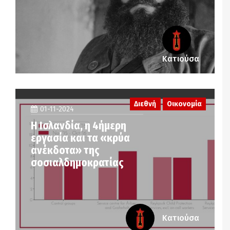
Κατιούσα
Διεθνή
Οικονομία
01-11-2024
Η Ισλανδία, η 4ήμερη
εργασία και τα «κρύα
ανέκδοτα» της
σοσιαλδημοκρατίας
Κατιούσα