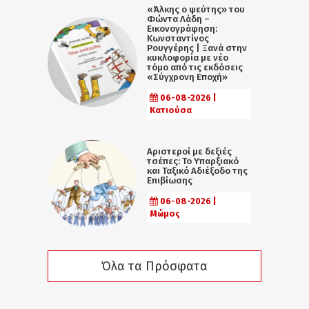
«Άλκης ο ψεύτης» του
Φώντα Λάδη –
Εικονογράφηση:
Κωνσταντίνος
Ρουγγέρης | Ξανά στην
κυκλοφορία με νέο
τόμο από τις εκδόσεις
«Σύγχρονη Εποχή»
06-08-2026 |
Κατιούσα
Αριστεροί με δεξιές
τσέπες: Το Υπαρξιακό
και Ταξικό Αδιέξοδο της
Επιβίωσης
06-08-2026 |
Μώμος
Όλα τα Πρόσφατα