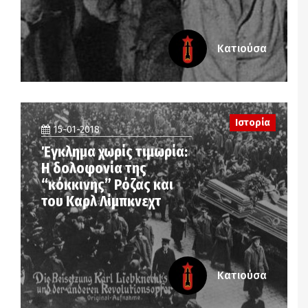
Κατιούσα
Ιστορία
15-01-2018
Έγκλημα χωρίς τιμωρία:
Η δολοφονία της
“κόκκινης” Ρόζας και
του Καρλ Λίμπκνεχτ
Κατιούσα