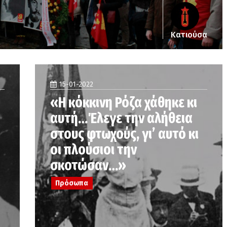
Κατιούσα
15-01-2022
«Η κόκκινη Ρόζα χάθηκε κι
αυτή…Έλεγε την αλήθεια
στους φτωχούς, γι’ αυτό κι
οι πλούσιοι την
σκοτώσαν…»
Πρόσωπα