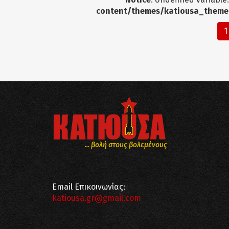
content/themes/katiousa_theme
1
... βολή στους βολεμένους
Email Επικοινωνίας:
katiousa.gr@gmail.com