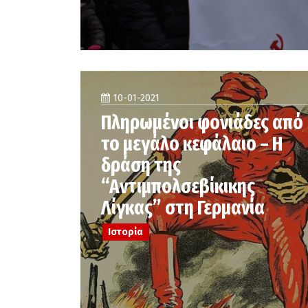
10-01-2021
Πληρωμένοι φονιάδες από
το μεγάλο κεφάλαιο – Η
δράση της
“Αντιμπολσεβίκικης
Λίγκας” στη Γερμανία
Ιστορία