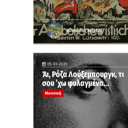
Δύσκολες Νύχτες
05-03-2020
Άι, Ρόζα Λούξεμπουργκ, τι
σου ’χω φυλαγμένα…
Μουσική