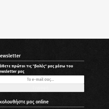
ewsletter
άθετε πρώτοι τις "βολές" μας μέσω του
ewsletter μας
κολουθήστε μας online