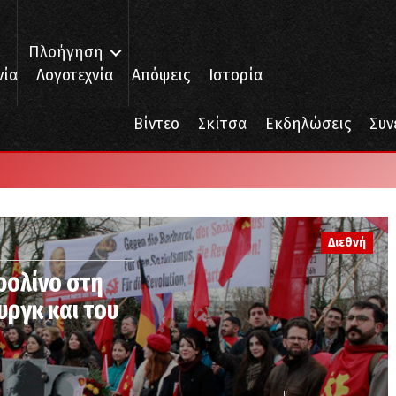
Πλοήγηση
νία
Λογοτεχνία
Απόψεις
Ιστορία
Βίντεο
Σκίτσα
Εκδηλώσεις
Συν
Διεθνή
ρολίνο στη
υργκ και του