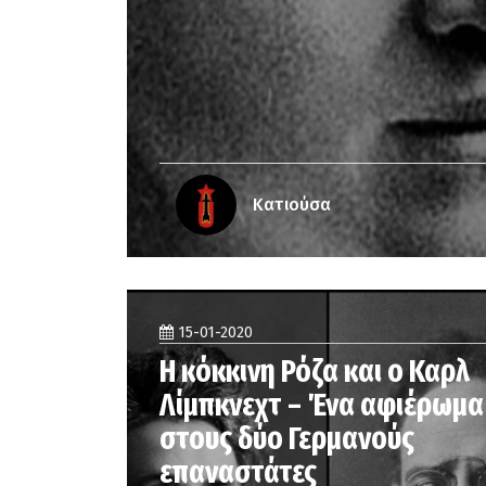
Κατιούσα
15-01-2020
Η κόκκινη Ρόζα και ο Καρλ
Λίμπκνεχτ – Ένα αφιέρωμα
στους δύο Γερμανούς
επαναστάτες