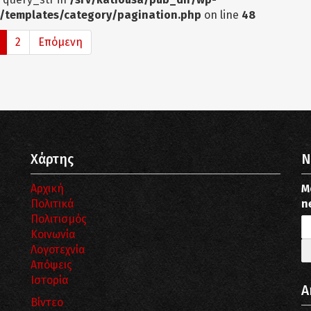
/templates/category/pagination.php
on line
48
2
Επόμενη
Χάρτης
N
Αρχική
Μ
Πολιτικά
n
Πολιτισμός
Κοινωνία
Λογοτεχνία
Απόψεις
Ιστορία
Α
Βίντεο