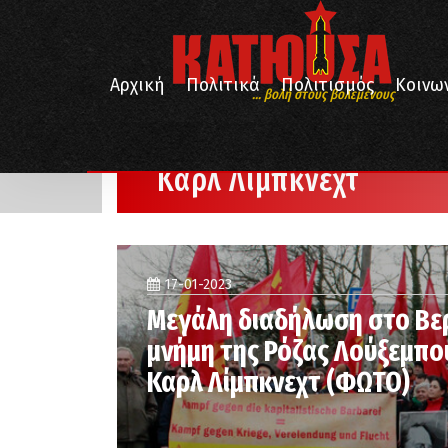
Αρχική
Πολιτικά
Πολιτισμός
Κοινω
... βολή στους βολεμένους
/
Αρχική
Καρλ Λίμπκνεχτ
Καρλ Λίμπκνεχτ
17-01-2023
Μεγάλη διαδήλωση στο Βε
μνήμη της Ρόζας Λούξεμπο
Καρλ Λίμπκνεχτ (ΦΩΤΟ)