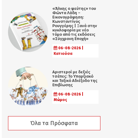
«Άλκης ο ψεύτης» του
Φώντα Λάδη –
Εικονογράφηση:
Κωνσταντίνος
Ρουγγέρης | Ξανά στην
κυκλοφορία με νέο
τόμο από τις εκδόσεις
«Σύγχρονη Εποχή»
06-08-2026 |
Κατιούσα
Αριστεροί με δεξιές
τσέπες: Το Υπαρξιακό
και Ταξικό Αδιέξοδο της
Επιβίωσης
06-08-2026 |
Μώμος
Όλα τα Πρόσφατα