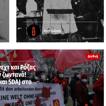
Κατιούσα
Διεθνή
νεχτ και Ρόζας
 ζωντανά!
και SDAJ στο