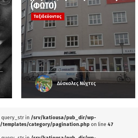
(ΦΩΤΟ)
Ταξιδεύοντας
Δύσκολες Νύχτες
: query_str in
/srv/katiousa/pub_dir/wp-
/templates/category/pagination.php
on line
47
: query_str in
/srv/katiousa/pub_dir/wp-