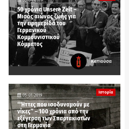
05-04-2019
50 χρόνια Unsere Zeit –
Μισός αιώνας ζωής για
την εφημερίδα του
Γερμανικού
Κομμουνιστικού
Κόμματος
Κατιούσα
Ιστορία
05-01-2019
“Ήττες που ισοδυναμούν με
νίκες” – 100 χρόνια από την
εξέγερση των Σπαρτακιστών
στη Γερμανία