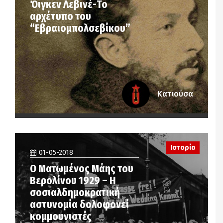
Όιγκεν Λεβινέ-Το
αρχέτυπο του
“Εβραιομπολσεβίκου”
Κατιούσα
Ιστορία
01-05-2018
Ο Ματωμένος Μάης του
Βερολίνου 1929 – Η
σοσιαλδημοκρατική
αστυνομία δολοφονεί
κομμουνιστές