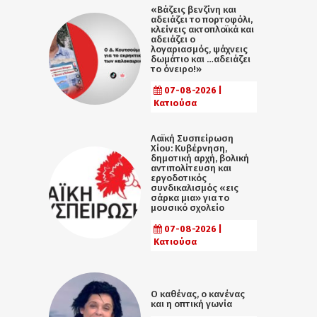
«Βάζεις βενζίνη και
αδειάζει το πορτοφόλι,
κλείνεις ακτοπλοϊκά και
αδειάζει ο
λογαριασμός, ψάχνεις
δωμάτιο και …αδειάζει
το όνειρο!»
07-08-2026 |
Κατιούσα
Λαϊκή Συσπείρωση
Χίου: Κυβέρνηση,
δημοτική αρχή, βολική
αντιπολίτευση και
εργοδοτικός
συνδικαλισμός «εις
σάρκα μια» για το
μουσικό σχολείο
07-08-2026 |
Κατιούσα
Ο καθένας, ο κανένας
και η οπτική γωνία