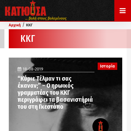
... βολή στους βολεμένους
/
Αρχική
ΚΚΓ
ΚΚΓ
Ιστορία
18-08-2019
“Κύριε Τέλμαν τι σας
έκαναν;” – Ο ηρωικός
γραμματέας του ΚΚΓ
περιγράφει τα βασανιστήριά
του στη Γκεστάπο