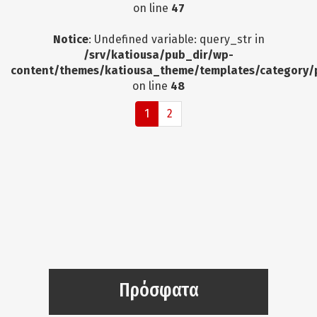
on line
47
Notice
: Undefined variable: query_str in
/srv/katiousa/pub_dir/wp-
content/themes/katiousa_theme/templates/category/
on line
48
1
2
Πρόσφατα