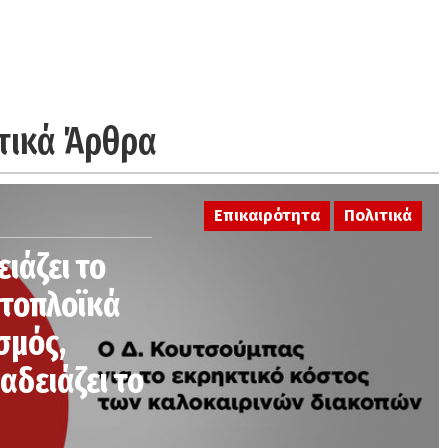
τικά Άρθρα
Επικαιρότητα
Πολιτικά
ειάζει το
κτοπλοϊκά
σμός,
αδειάζει το