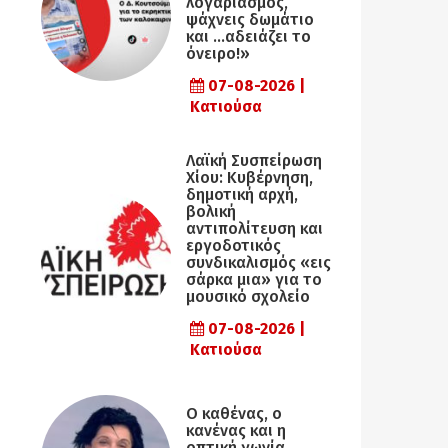
λογαριασμός,
ψάχνεις δωμάτιο
και …αδειάζει το
όνειρο!»
07-08-2026 |
Κατιούσα
Λαϊκή Συσπείρωση
Χίου: Κυβέρνηση,
δημοτική αρχή,
βολική
αντιπολίτευση και
εργοδοτικός
συνδικαλισμός «εις
σάρκα μια» για το
μουσικό σχολείο
07-08-2026 |
Κατιούσα
Ο καθένας, ο
κανένας και η
οπτική γωνία