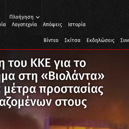
Πλοήγηση
νία
Λογοτεχνία
Απόψεις
Ιστορία
Βίντεο
Σκίτσα
Εκδηλώσεις
Συν
μα στη «Βιολάντα» και τα ανύπαρκτα μέτρα προστασίας της ζωής των 
 του ΚΚΕ για το
ημα στη «Βιολάντα»
α μέτρα προστασίας
γαζομένων στους