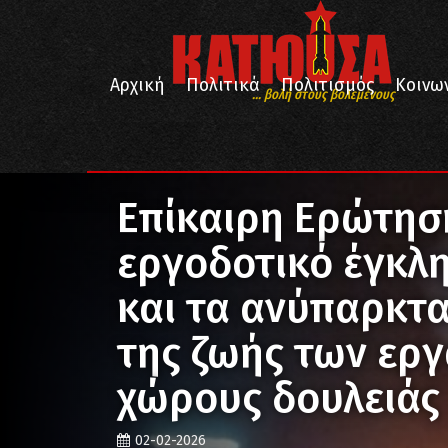
Αρχική
Πολιτικά
Πολιτισμός
Κοινω
... βολή στους βολεμένους
/
/
/
Αρχική
Πολιτικά
Εργατική Τάξη
Επίκαιρη Ερώτηση του ΚΚΕ για το εργοδοτικό έγκλη
Επίκαιρη Ερώτηση
εργοδοτικό έγκλ
και τα ανύπαρκτ
της ζωής των ερ
χώρους δουλειάς
02-02-2026