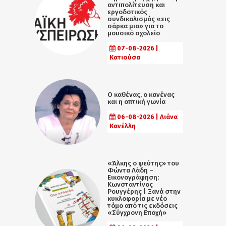
αντιπολίτευση και
εργοδοτικός
συνδικαλισμός «εις
σάρκα μια» για το
μουσικό σχολείο
07-08-2026 |
Κατιούσα
Ο καθένας, ο κανένας
και η οπτική γωνία
06-08-2026 | Λιάνα
Κανέλλη
«Άλκης ο ψεύτης» του
Φώντα Λάδη –
Εικονογράφηση:
Κωνσταντίνος
Ρουγγέρης | Ξανά στην
κυκλοφορία με νέο
τόμο από τις εκδόσεις
«Σύγχρονη Εποχή»