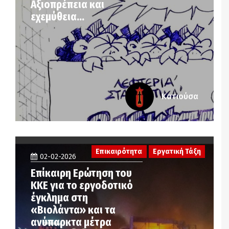
Αξιοπρέπεια και
εχεμύθεια…
Κατιούσα
Επικαιρότητα
Εργατική Τάξη
02-02-2026
Επίκαιρη Ερώτηση του
ΚΚΕ για το εργοδοτικό
έγκλημα στη
«Βιολάντα» και τα
ανύπαρκτα μέτρα