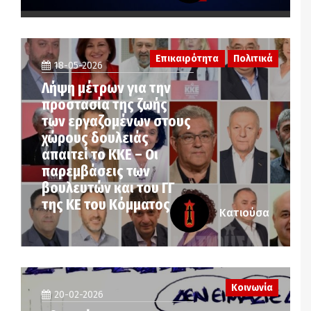
Επικαιρότητα
Πολιτικά
18-05-2026
Λήψη μέτρων για την
προστασία της ζωής
των εργαζομένων στους
χώρους δουλειάς
απαιτεί το ΚΚΕ – Οι
παρεμβάσεις των
βουλευτών και του ΓΓ
της ΚΕ του Κόμματος
Κατιούσα
Κοινωνία
20-02-2026