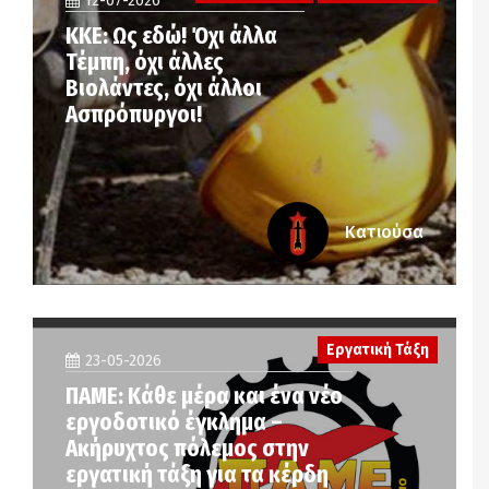
12-07-2026
ΚΚΕ: Ως εδώ! Όχι άλλα
Τέμπη, όχι άλλες
Βιολάντες, όχι άλλοι
Ασπρόπυργοι!
Κατιούσα
Εργατική Τάξη
23-05-2026
ΠΑΜΕ: Κάθε μέρα και ένα νέο
εργοδοτικό έγκλημα –
Ακήρυχτος πόλεμος στην
εργατική τάξη για τα κέρδη