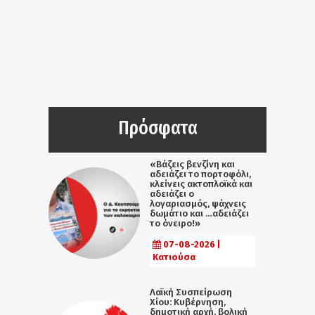
Πρόσφατα
«Βάζεις βενζίνη και
αδειάζει το πορτοφόλι,
κλείνεις ακτοπλοϊκά και
αδειάζει ο
λογαριασμός, ψάχνεις
δωμάτιο και …αδειάζει
το όνειρο!»
07-08-2026 |
Κατιούσα
Λαϊκή Συσπείρωση
Χίου: Κυβέρνηση,
δημοτική αρχή, βολική