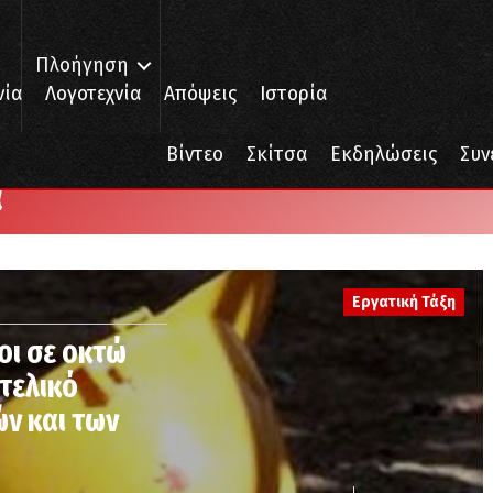
Πλοήγηση
νία
Λογοτεχνία
Απόψεις
Ιστορία
Βίντεο
Σκίτσα
Εκδηλώσεις
Συν
α
Εργατική Τάξη
οι σε οκτώ
ιτελικό
ν και των