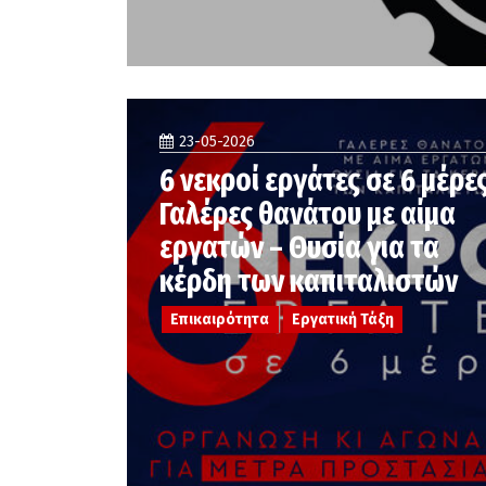
23-05-2026
6 νεκροί εργάτες σε 6 μέρες
Γαλέρες θανάτου με αίμα
εργατών – Θυσία για τα
κέρδη των καπιταλιστών
Επικαιρότητα
Εργατική Τάξη