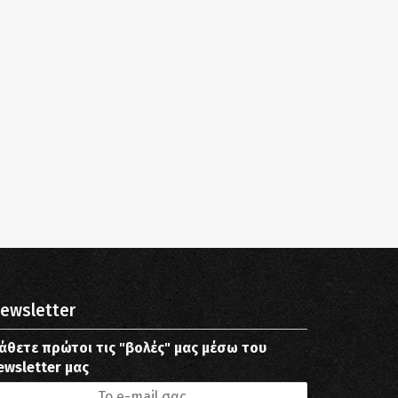
ewsletter
άθετε πρώτοι τις "βολές" μας μέσω του
ewsletter μας