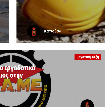
Κατιούσα
Εργατική Τάξη
έο εργοδοτικό
μος στην
η