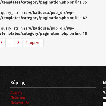
/templates/category/pagination.php
on line
36
: query_str in
/srv/katiousa/pub_dir/wp-
/templates/category/pagination.php
on line
47
: query_str in
/srv/katiousa/pub_dir/wp-
/templates/category/pagination.php
on line
48
3
...
8
Επόμενη
Χάρτης
N
Αρχική
Μ
Πολιτικά
n
Πολιτισμός