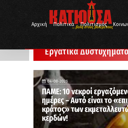
Αρχική
Πολιτικά
Πολιτισμός
Κοινω
... βολή στους βολεμένους
/
Αρχική
Εργατικά Δυστυχήματα
Εργατικά Δυστυχήματ
04-08-2026
ΠΑΜΕ: 10 νεκροί εργαζόμεν
ημέρες – Αυτό είναι το «επ
κράτος» των εκμεταλλευτώ
κερδών!