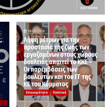
Κατιούσα
18-05-2026
.
Λήψη μέτρων για την
προστασία της ζωής των
εργαζομένων στους χώρους
δουλειάς απαιτεί το ΚΚΕ –
Οι παρεμβάσεις των
βουλευτών και του ΓΓ της
ΚΕ του Κόμματος
Επικαιρότητα
Πολιτικά