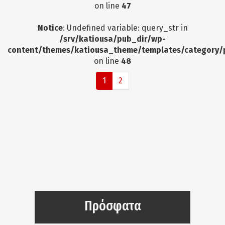
on line
47
Notice
: Undefined variable: query_str in
/srv/katiousa/pub_dir/wp-
content/themes/katiousa_theme/templates/category/
on line
48
1
2
Πρόσφατα