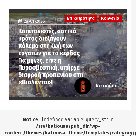
Επικαιρότητα
Κοινωνία
28-01-2026
Καπιταλιστές, αστικό
κράτος διεξάγουν
πόλεμο στη ζωή των
εργατών για το κέρδος-
Για μήνες, είπε η
Πυροσβεστική, υπήρχε
διαρροή προπανίου στη
«Βιολάντα»!
Κατιούσα
Notice
: Undefined variable: query_str in
/srv/katiousa/pub_dir/wp-
content/themes/katiousa_theme/templates/category/