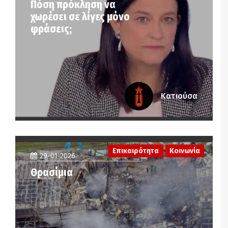
Πόση πρόκληση να
χωρέσει σε λίγες μόνο
φράσεις;
Κατιούσα
Επικαιρότητα
Κοινωνία
29-01-2026
Θρασίμια