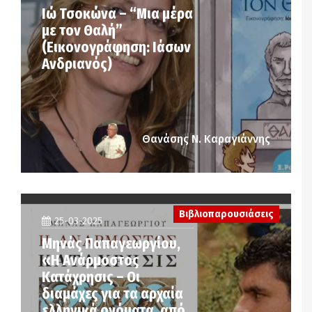
Ιώ Τσοκώνα – “Μια μέρα
με τον Θαλή”
(Εικονογράφηση: Ιάσων
Ανδριανός)
Θανάσης Ν. Καραγιάννης
Βιβλιοπαρουσιάσεις
25-03-2025
Μηνάς Παπαγεωργίου,
«Η Ανάρμοστος
Κατάχρησις – Οι
διαμάχες για τα αρχαία
ελληνικά ονόματα, από