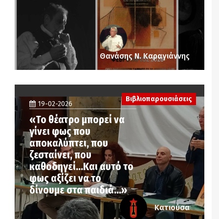
Θανάσης Ν. Καραγιάννης
Βιβλιοπαρουσιάσεις
19-02-2026
«Το θέατρο μπορεί να
γίνει φως που
αποκαλύπτει, που
ζεσταίνει, που
καθοδηγεί…Και αυτό το
φως αξίζει να το
δίνουμε στα παιδιά…»
Κατιούσα