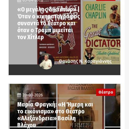
05-04-2026
«Ο μεγάλος δικτάτωρ» |
Όταν ο κινηματογράφος
συναντά το θέατρο και
όταν ο Τραμπ μιμείται
τον Χίτλερ
Θανάσης Ν. Καραγιάννης
Θέατρο
28-03-2026
Μαρία Φραγκή: «Η Ήμερη και
το εικόνισμα» στο Θέατρο
«Αλεξάνδρεια» Βασίλη
Βλάχου