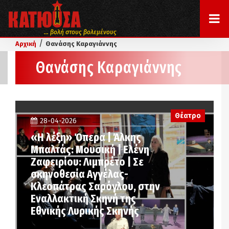
... βολή στους βολεμένους
/
Αρχική
Θανάσης Καραγιάννης
Θανάσης Καραγιάννης
Θέατρο
28-04-2026
«Η λέξη» Όπερα | Άλκης
Μπαλτάς: Μουσική | Ελένη
Ζαφειρίου: Λιμπρέτο | Σε
σκηνοθεσία Αγγέλας-
Κλεοπάτρας Σαρόγλου, στην
Εναλλακτική Σκηνή της
Εθνικής Λυρικής Σκηνής