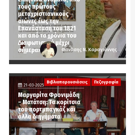
τους πρώτους
μεταχριστιανικούς
αιώνες έως την
Επανάσταση του 1821
και από τα χρόνια του
Διαφωτισμού μέχρι
σήμερα»
Θανάσης Ν. Καραγιάννης
Βιβλιοπαρουσιάσεις
Πεζογραφία
21-03-2025
Μαργαρίτα Φρονιμάδη
– Ματάτση: Τα κορίτσια
του πορτμπαγκάζ και
άλλα διηγήματα