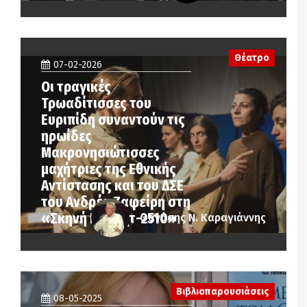
Θέατρο
07-02-2026
Οι τραγικές
Τρωαδίτισσες του
Ευριπίδη συναντούν τις
ηρωίδες
Μακρoνησιώτισσες
μαχήτριες της Εθνικής
Αντίστασης και του ΔΣΕ
του Ανδρέα Ζαφείρη στη
«Σκηνή Μπρεχτ-2510»
Θανάσης Ν. Καραγιάννης
Βιβλιοπαρουσιάσεις
08-05-2025