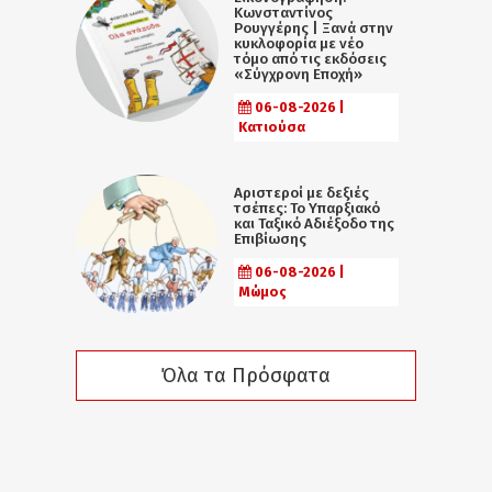
Κωνσταντίνος
Ρουγγέρης | Ξανά στην
κυκλοφορία με νέο
τόμο από τις εκδόσεις
«Σύγχρονη Εποχή»
06-08-2026 |
Κατιούσα
Αριστεροί με δεξιές
τσέπες: Το Υπαρξιακό
και Ταξικό Αδιέξοδο της
Επιβίωσης
06-08-2026 |
Μώμος
Όλα τα Πρόσφατα