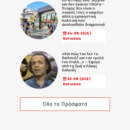
KO Αττικής ΚΚΕ: Ήξεραν
και δεν έκαναν τίποτα –
Ένοχος δεν είναι ο
«κακός τους ο καιρός»
αλλά η εµπρηστική
πολιτική που
ακολουθούν διαχρονικά
04-08-2026 |
Κατιούσα
«Και πώς τον λεν το
διπλανό/ και τον τρελό
τον Ιταλό…» – Έφυγε
από τη ζωή ο Λάκης
Χαλκιάς
03-08-2026 |
Κατιούσα
Όλα τα Πρόσφατα