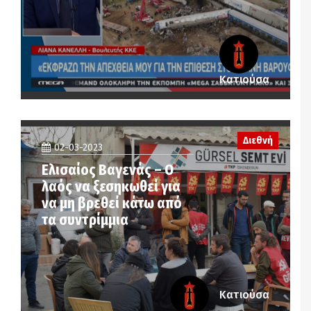
Κατιούσα
Διεθνή
02-03-2023
Ελισαίος Βαγενάς – Ο
λαός να ξεσηκωθεί για
να μη βρεθεί κάτω από
τα συντρίμμια
Κατιούσα