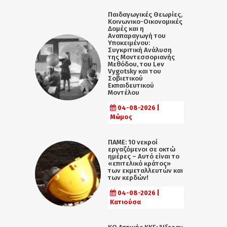
Παιδαγωγικές Θεωρίες,
Κοινωνικο-Οικονομικές
Δομές και η
Αναπαραγωγή του
Υποκειμένου:
Συγκριτική Ανάλυση
της Μοντεσσοριανής
Μεθόδου, του Lev
Vygotsky και του
Σοβιετικού
Εκπαιδευτικού
Μοντέλου
04-08-2026 |
Μώμος
ΠΑΜΕ: 10 νεκροί
εργαζόμενοι σε οκτώ
ημέρες – Αυτό είναι το
«επιτελικό κράτος»
των εκμεταλλευτών και
των κερδών!
04-08-2026 |
Κατιούσα