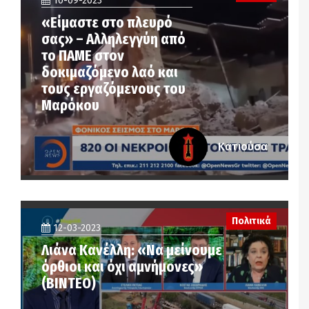
10-09-2023
«Είμαστε στο πλευρό
σας» – Αλληλεγγύη από
το ΠΑΜΕ στον
δοκιμαζόμενο λαό και
τους εργαζόμενους του
Μαρόκου
Κατιούσα
Πολιτικά
12-03-2023
Λιάνα Κανέλλη: «Να μείνουμε
όρθιοι και όχι αμνήμονες»
(ΒΙΝΤΕΟ)