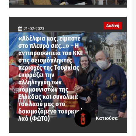
Διεθνή
21-02-2023
«Αδέλφια μας, είμαστε
στο πλευρό σας…» – Η
αντιπροσωπεία του ΚΚΕ
στις σεισμόπληκτες
περιοχές της Τουρκίας
εκφράζει την
αλληλεγγύη των
κομμουνιστών της
Ελλάδας και συνολικά
του λαού μας στο
δοκιμαζόμενο τουρκικό
λαό (ΦΩΤΟ)
Κατιούσα