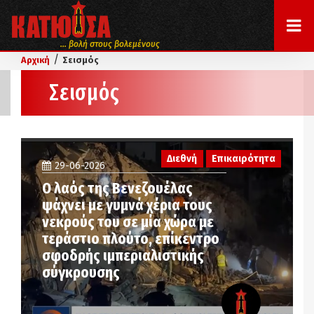
... βολή στους βολεμένους
/
Αρχική
Σεισμός
Σεισμός
Διεθνή
Επικαιρότητα
29-06-2026
Ο λαός της Βενεζουέλας
ψάχνει με γυμνά χέρια τους
νεκρούς του σε μία χώρα με
τεράστιο πλούτο, επίκεντρο
σφοδρής ιμπεριαλιστικής
σύγκρουσης