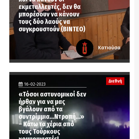
εκμεταλλευτές, δεν θα
μπορέσουν να κάνουν
τους δύο λαούς να
συγκρουστούν (ΒΙΝΤΕΟ)
Κατιούσα
Διεθνή
16-02-2023
«Τόσοι αστυνομικοί δεν
ήρθαν για να μας
βγάλουν από τα
συντρίμμια…Ντροπή…»
– Κάτω τα χέρια από
τους Τούρκους
κομμουνιστές!