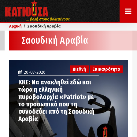
... βολή στους βολεμένους
/
Αρχική
Σαουδική Αραβία
Σαουδική Αραβία
Διεθνή
Επικαιρότητα
26-07-2026
ΚΚΕ: Να ανακληθεί εδώ και
τώρα η ελληνική
πυροβολαρχία «Patriot» με
το προσωπικό που τη
συνοδεύει από τη Σαουδική
Αραβία