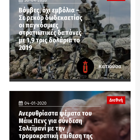
30-04-2020
Βόμβες, όχι εμβόλια –
Σε ρεκόρ δωδεκαετίας
οι παγκόσμιες
στρατιωτικές δαπάνες
με 1,9 τρις δολάρια το
2019
Κατιούσα
Διεθνή
04-01-2020
Ανερυθρίαστα ψέματα του
Μάικ Πενς για σύνδεση
Σολεϊμανί με την
τρομοκρατική επίθεση της