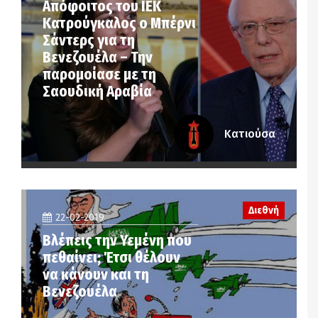
Απόφοιτος του ΙΕΚ
Κατρούγκαλος ο Μπέρνι
Σάντερς για τη
Βενεζουέλα – Την
παρομοίασε με τη
Σαουδική Αραβία
Κατιούσα
Διεθνή
22-02-2019
Βλέπεις την Υεμένη που
πεθαίνει; Έτσι θέλουν
να κάνουν και τη
Βενεζουέλα