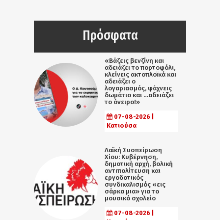
Πρόσφατα
«Βάζεις βενζίνη και
αδειάζει το πορτοφόλι,
κλείνεις ακτοπλοϊκά και
αδειάζει ο
λογαριασμός, ψάχνεις
δωμάτιο και …αδειάζει
το όνειρο!»
07-08-2026 |
Κατιούσα
Λαϊκή Συσπείρωση
Χίου: Κυβέρνηση,
δημοτική αρχή, βολική
αντιπολίτευση και
εργοδοτικός
συνδικαλισμός «εις
σάρκα μια» για το
μουσικό σχολείο
07-08-2026 |