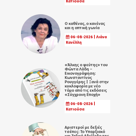
Κατιούσα
Ο καθένας, ο κανένας
και η οπτική γωνία
06-08-2026 | Λιάνα
Κανέλλη
«Άλκης ο ψεύτης» του
Φώντα Λάδη –
Εικονογράφηση:
Κωνσταντίνος
Ρουγγέρης | Ξανά στην
κυκλοφορία με νέο
τόμο από τις εκδόσεις
«Σύγχρονη Εποχή»
06-08-2026 |
Κατιούσα
Αριστεροί με δεξιές
τσέπες: Το Υπαρξιακό
και Ταξικό Αδιέξοδο της