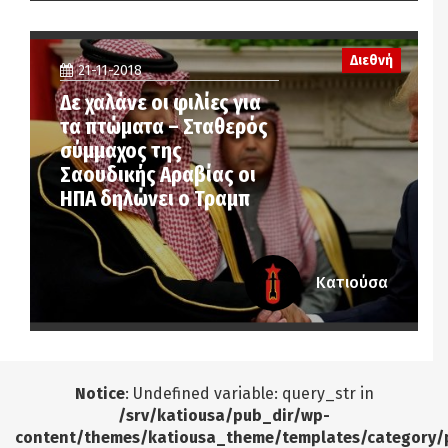
Διεθνή
21-11-2018
Δε χαλάνε οι φιλίες για
τα πτώματα – Σταθερός
σύμμαχος της
Σαουδικής Αραβίας οι
ΗΠΑ δηλώνει ο Τραμπ
Κατιούσα
Notice
: Undefined variable: query_str in
/srv/katiousa/pub_dir/wp-
content/themes/katiousa_theme/templates/category/