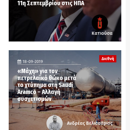
11η Σεπτεμβρίου στις ΗΠΑ
Κατιούσα
Διεθνή
18-09-2019
«Μάχη» για τον
πετρελαϊκό θώκο μετά
το χτύπημα στη Saudi
Aramco – Αλλαγή
συσχετισμών
Ανδρέας Βελισσάριος