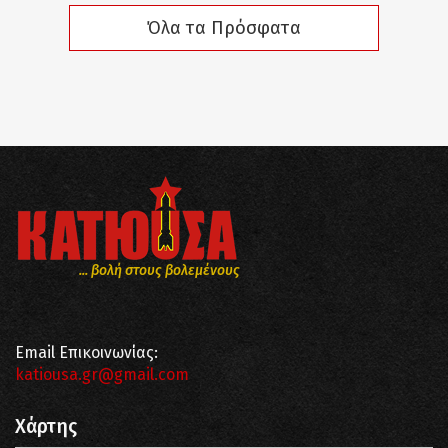
Όλα τα Πρόσφατα
... βολή στους βολεμένους
Email Επικοινωνίας:
katiousa.gr@gmail.com
Χάρτης