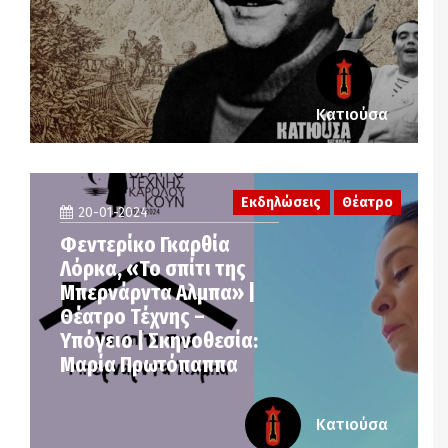
Κατιούσα
Εκδηλώσεις
Θέατρο
20-01-2024
Φεντερίκο Γκαρθία
Λόρκα, «Το σπίτι της
Μπερνάρντα Αλμπα» |
Θέατρο Τέχνης –
Υπόγειο | Σκηνοθεσία:
Μαρία Πρωτόπαππα
Κατιούσα