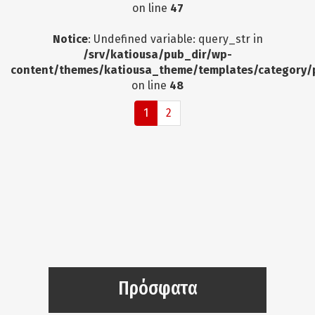
on line
47
Notice
: Undefined variable: query_str in
/srv/katiousa/pub_dir/wp-
content/themes/katiousa_theme/templates/category/
on line
48
1
2
Πρόσφατα