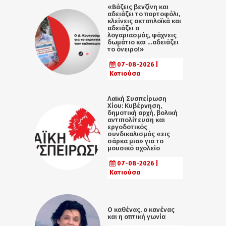
«Βάζεις βενζίνη και
αδειάζει το πορτοφόλι,
κλείνεις ακτοπλοϊκά και
αδειάζει ο
λογαριασμός, ψάχνεις
δωμάτιο και …αδειάζει
το όνειρο!»
07-08-2026 |
Κατιούσα
Λαϊκή Συσπείρωση
Χίου: Κυβέρνηση,
δημοτική αρχή, βολική
αντιπολίτευση και
εργοδοτικός
συνδικαλισμός «εις
σάρκα μια» για το
μουσικό σχολείο
07-08-2026 |
Κατιούσα
Ο καθένας, ο κανένας
και η οπτική γωνία