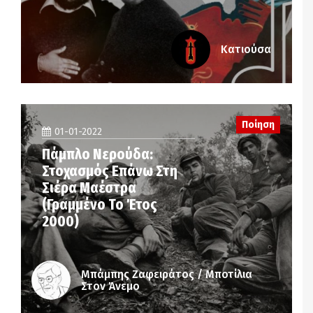
Κατιούσα
Ποίηση
01-01-2022
Πάμπλο Νερούδα:
Στοχασμός Επάνω Στη
Σιέρα Μαέστρα
(Γραμμένο Το Έτος
2000)
Μπάμπης Ζαφειράτος / Μποτίλια
Στον Άνεμο