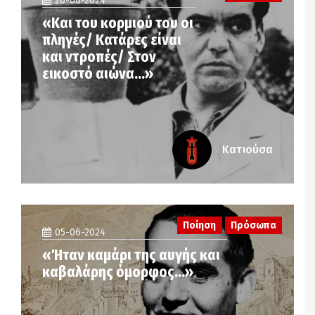
20-08-2024
«Και του κορμιού του οι
πληγές/ Κατάρες είναι
και ντροπές/ Στον
εικοστό αιώνα…»
Κατιούσα
Ποίηση
Πρόσωπα
05-06-2024
«Ήταν καμάρι της αυγής και
καβαλάρης όμορφος…»