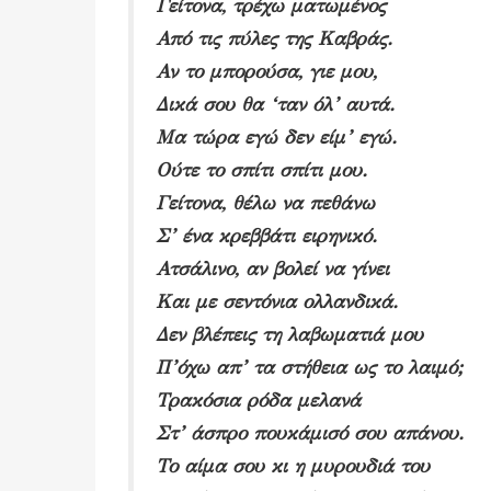
Γείτονα, τρέχω ματωμένος
Από τις πύλες της Καβράς.
Αν το μπορούσα, γιε μου,
Δικά σου θα ‘ταν όλ’ αυτά.
Μα τώρα εγώ δεν είμ’ εγώ.
Ούτε το σπίτι σπίτι μου.
Γείτονα, θέλω να πεθάνω
Σ’ ένα κρεββάτι ειρηνικό.
Ατσάλινο, αν βολεί να γίνει
Και με σεντόνια ολλανδικά.
Δεν βλέπεις τη λαβωματιά μου
Π’όχω απ’ τα στήθεια ως το λαιμό;
Τρακόσια ρόδα μελανά
Στ’ άσπρο πουκάμισό σου απάνου.
Το αίμα σου κι η μυρουδιά του