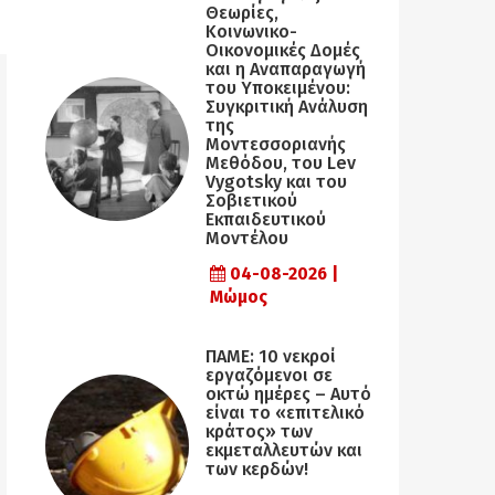
Θεωρίες,
Κοινωνικο-
Οικονομικές Δομές
και η Αναπαραγωγή
του Υποκειμένου:
Συγκριτική Ανάλυση
της
Μοντεσσοριανής
Μεθόδου, του Lev
Vygotsky και του
Σοβιετικού
Εκπαιδευτικού
Μοντέλου
04-08-2026 |
Μώμος
ΠΑΜΕ: 10 νεκροί
εργαζόμενοι σε
οκτώ ημέρες – Αυτό
είναι το «επιτελικό
κράτος» των
εκμεταλλευτών και
των κερδών!