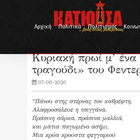
Αρχική
Πολιτικά
Πολιτισμός
Κοινω
... βολή στους βολεμένους
/
/
/
Αρχική
Λογοτεχνία
Ποίηση
Κυριακή πρωί μ’ ένα ποίημα: 
Κυριακή πρωί μ’ ένα
τραγούδι» του Φεντε
07-06-2026
“Πάνου στης στέρνας τον καθρέφτη,
Αλαφροσάλευε η τσιγγάνα.
Πράσινη σάρκα, πράσινα μαλλιά,
και μάτια παγωμένο ασήμι.
Μια κρύα κρούστα φεγγαριού