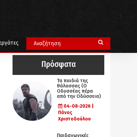
εργάτες
Πρόσφατα
Τα παιδιά της
θάλασσας (Ο
Οδυσσέας πέρα
από την Οδύσσεια)
04-08-2026 |
Πάνος
Χριστοδούλου
Παιδαγωγικές