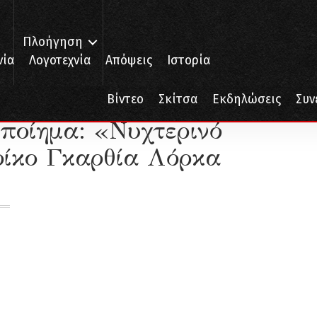
Πλοήγηση
νία
Λογοτεχνία
Απόψεις
Ιστορία
«Νυχτερινό τραγούδι» του Φεντερίκο Γκαρθία Λόρκα
Βίντεο
Σκίτσα
Εκδηλώσεις
Συν
 ποίημα: «Νυχτερινό
ρίκο Γκαρθία Λόρκα