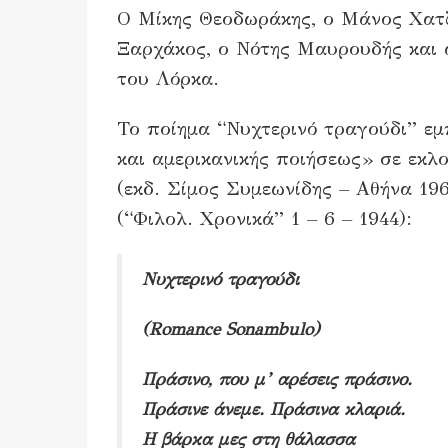
Ο Μίκης Θεοδωράκης, ο Μάνος Χατζ
Ξαρχάκος, ο Νότης Μαυρουδής και ά
του Λόρκα.
Το ποίημα “Νυχτερινό τραγούδι” εμ
και αμερικανικής ποιήσεως» σε εκλ
(εκδ. Σίμος Συμεωνίδης – Αθήνα 19
(“Φιλολ. Χρονικά” 1 – 6 – 1944):
Νυχτερινό τραγούδι
(Romance Sonambulo)
Πράσινο, που μ’ αρέσεις πράσινο.
Πράσινε άνεμε. Πράσινα κλαριά.
Η βάρκα μες στη θάλασσα