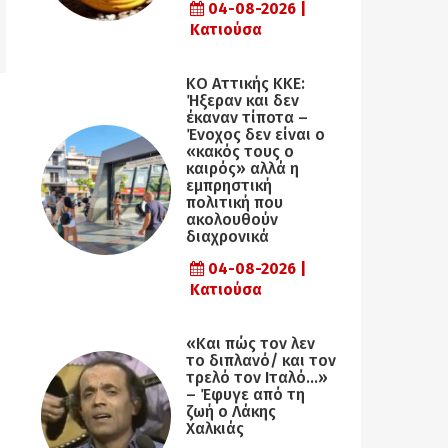
04-08-2026 |
Κατιούσα
KO Αττικής ΚΚΕ:
Ήξεραν και δεν
έκαναν τίποτα –
Ένοχος δεν είναι ο
«κακός τους ο
καιρός» αλλά η
εµπρηστική
πολιτική που
ακολουθούν
διαχρονικά
04-08-2026 |
Κατιούσα
«Και πώς τον λεν
το διπλανό/ και τον
τρελό τον Ιταλό…»
– Έφυγε από τη
ζωή ο Λάκης
Χαλκιάς