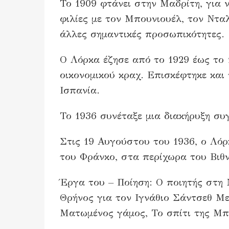
Το 1909 φτάνει στην Μαδρίτη, για ν
φιλίες με τον Μπουνιουέλ, τον Νταλ
άλλες σημαντικές προσωπικότητες.
Ο Λόρκα έζησε από το 1929 έως το 
οικονομικού κραχ. Επισκέφτηκε και
Ισπανία.
Το 1936 συνέταξε μια διακήρυξη σ
Στις 19 Αυγούστου του 1936, ο Λό
του Φράνκο, στα περίχωρα του Βιθ
Έργα του – Ποίηση: Ο ποιητής στη 
Θρήνος για τον Ιγνάθιο Σάντσεθ Με
Ματωμένος γάμος, Το σπίτι της Μπ