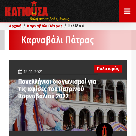
... βολή στους βολεμένους
/
/
Αρχική
Καρναβάλι Πάτρας
Σελίδα 6
Καρναβάλι Πάτρας
Πολιτισμός
15-11-2021
Πανελλήνιοι διαγωνισμοί για
τις αφίσες του Πατρινού
Καρναβαλιού 2022