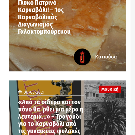
Γλυκό Πατρινό
Καρναβάλι! – 1ος
Καρναβαλικός
Διαγωνισμός
Γαλακτομπούρεκου
Κατιούσα
Μουσική
06-03-2021
«Από τα σίδερα και τον
πόνο θα ’ρθει μια μέρα η
λευτεριά…» – Τραγούδι
για το Καρναβάλι από
τις γυναικείες φυλακές